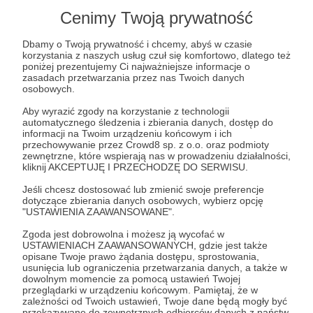
Cenimy Twoją prywatność
Dbamy o Twoją prywatność i chcemy, abyś w czasie
korzystania z naszych usług czuł się komfortowo, dlatego też
poniżej prezentujemy Ci najważniejsze informacje o
zasadach przetwarzania przez nas Twoich danych
osobowych.
Aby wyrazić zgody na korzystanie z technologii
automatycznego śledzenia i zbierania danych, dostęp do
Zarządzanie kanałem, ochrona treści, współprace
informacji na Twoim urządzeniu końcowym i ich
komercyjne – dołącz do Patronite MCN, oszczędzaj
przechowywanie przez Crowd8 sp. z o.o. oraz podmioty
czas i… śpij spokojnie!
zewnętrzne, które wspierają nas w prowadzeniu działalności,
kliknij AKCEPTUJĘ I PRZECHODZĘ DO SERWISU.
Zobacz przykład Piotra Zychowicza
Jeśli chcesz dostosować lub zmienić swoje preferencje
dotyczące zbierania danych osobowych, wybierz opcję
"USTAWIENIA ZAAWANSOWANE".
Twoja książka na Twoich zasadach
Zgoda jest dobrowolna i możesz ją wycofać w
USTAWIENIACH ZAAWANSOWANYCH, gdzie jest także
opisane Twoje prawo żądania dostępu, sprostowania,
usunięcia lub ograniczenia przetwarzania danych, a także w
dowolnym momencie za pomocą ustawień Twojej
przeglądarki w urządzeniu końcowym. Pamiętaj, że w
zależności od Twoich ustawień, Twoje dane będą mogły być
przekazywane do zewnętrznych odbiorców danych z państw