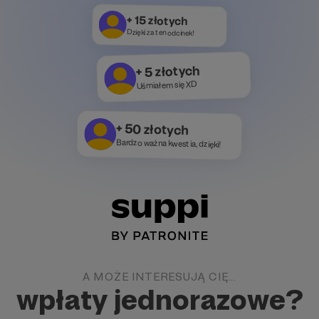
+ 15 złotych
Dzięki za ten odcinek!
+ 5 złotych
Uśmiałem się XD
+ 50 złotych
Bardzo ważna kwestia, dzięki!
A MOŻE INTERESUJĄ CIĘ...
wpłaty jednorazowe?