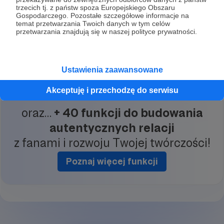
trzecich tj. z państw spoza Europejskiego Obszaru
Gospodarczego. Pozostałe szczegółowe informacje na
temat przetwarzania Twoich danych w tym celów
przetwarzania znajdują się w naszej polityce prywatności.
Redakcja, produkcja, pełna dystrybucja – wydaj
książkę z Patronite na proautorskich i przejrzystych
warunkach.
Ustawienia zaawansowane
Zobacz przykład Dwóch Lewych Rąk
Akceptuję i przechodzę do serwisu
oraz…
+ 40 funkcji do budowania
autentycznych relacji
z fanami i rozwoju Twojej twórczości!
Poznaj więcej funkcji