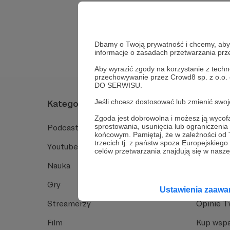
Tak, przejdź do 
Dbamy o Twoją prywatność i chcemy, abyś 
informacje o zasadach przetwarzania pr
Aby wyrazić zgody na korzystanie z techn
przechowywanie przez Crowd8 sp. z o.o.
DO SERWISU.
Jeśli chcesz dostosować lub zmienić sw
Kategorie
O Patro
Zgoda jest dobrowolna i możesz ją wyc
sprostowania, usunięcia lub ograniczeni
Podcast
Jak to dz
końcowym. Pamiętaj, że w zależności od
trzecich tj. z państw spoza Europejskie
Youtube
Funkcje 
celów przetwarzania znajdują się w naszej
Nauka
Dlaczego
Gry
Baza wie
Ustawienia zaaw
Streamerzy
Opinie 
Film
Kup wspa