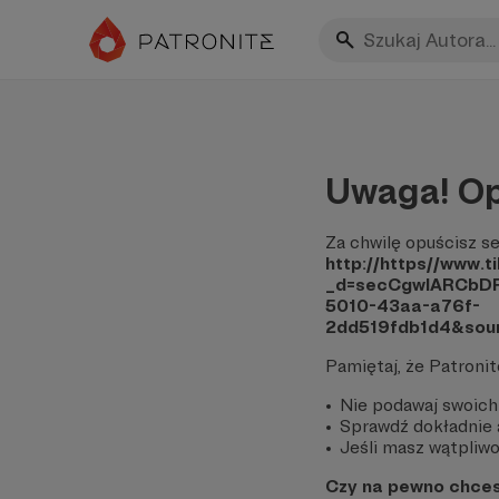
Uwaga! Op
Za chwilę opuścisz se
http://https//www.
_d=secCgwIARCbD
5010-43aa-a76f-
2dd519fdb1d4&sou
Pamiętaj, że Patroni
Nie podawaj swoich
Sprawdź dokładnie a
Jeśli masz wątpliwoś
Czy na pewno chce