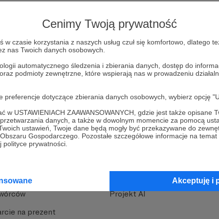
Cenimy Twoją prywatność
strony
Pozostań na Patronite
w czasie korzystania z naszych usług czuł się komfortowo, dlatego te
zez nas Twoich danych osobowych.
ologii automatycznego śledzenia i zbierania danych, dostęp do inform
 oraz podmioty zewnętrzne, które wspierają nas w prowadzeniu dział
oje preferencje dotyczące zbierania danych osobowych, wybierz op
nite
Dodatkowe produkty
ofać w USTAWIENIACH ZAAWANSOWANYCH, gdzie jest także opisane Tw
a przetwarzania danych, a także w dowolnym momencie za pomocą usta
iała
MCN Patronite
 Twoich ustawień, Twoje dane będą mogły być przekazywane do zewnę
go Obszaru Gospodarczego. Pozostałe szczegółowe informacje na temat
Patronite
Suppi.pl
 polityce prywatności.
 Patronite?
Twój sklep z gadżetami
dzy
Zniżki dla Patronów
ansowane
Akceptuję i 
Twórców
Projekt AI
rcie na prezent