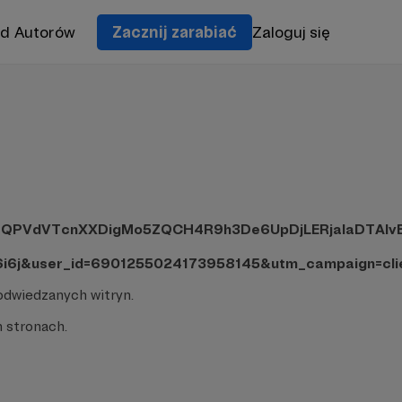
od Autorów
Zacznij zarabiać
Zaloguj się
PVdVTcnXXDigMo5ZQCH4R9h3De6UpDjLERjalaDTAlvBAm
i6j&user_id=6901255024173958145&utm_campaign=cli
odwiedzanych witryn.
 stronach.