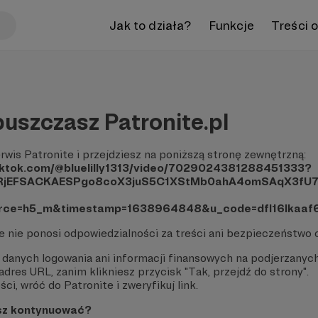
Jak to działa?
Funkcje
Treści 
uszczasz Patronite.pl
rwis Patronite i przejdziesz na poniższą stronę zewnętrzną:
tiktok.com/@bluelilly1313/video/7029024381288451333?
RjEFSACKAESPgo8coX3juS5C1XStMb0ahA4omSAqX3fU7Q
rce=h5_m&timestamp=1638964848&u_code=dfl16lkaaf6
te nie ponosi odpowiedzialności za treści ani bezpieczeństwo 
 danych logowania ani informacji finansowych na podjerzanych
dres URL, zanim klikniesz przycisk "Tak, przejdź do strony".
ci, wróć do Patronite i zweryfikuj link.
sz kontynuować?