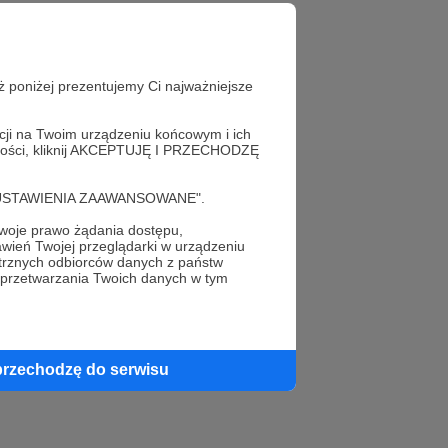
ż poniżej prezentujemy Ci najważniejsze
acji na Twoim urządzeniu końcowym i ich
alności, kliknij AKCEPTUJĘ I PRZECHODZĘ
cję "USTAWIENIA ZAAWANSOWANE".
Pomoc
oje prawo żądania dostępu,
wień Twojej przeglądarki w urządzeniu
FAQ
trznych odbiorców danych z państw
 przetwarzania Twoich danych w tym
Kontakt z zespołem Patronite
Zgłoś nadużycie
Rada Naukowa
przechodzę do serwisu