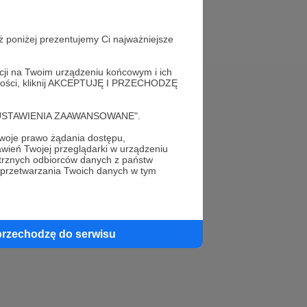
ż poniżej prezentujemy Ci najważniejsze
acji na Twoim urządzeniu końcowym i ich
alności, kliknij AKCEPTUJĘ I PRZECHODZĘ
Pomoc
cję "USTAWIENIA ZAAWANSOWANE".
FAQ
oje prawo żądania dostępu,
wień Twojej przeglądarki w urządzeniu
Kontakt z zespołem Patronite
trznych odbiorców danych z państw
 przetwarzania Twoich danych w tym
Zgłoś nadużycie
Rada Naukowa
przechodzę do serwisu