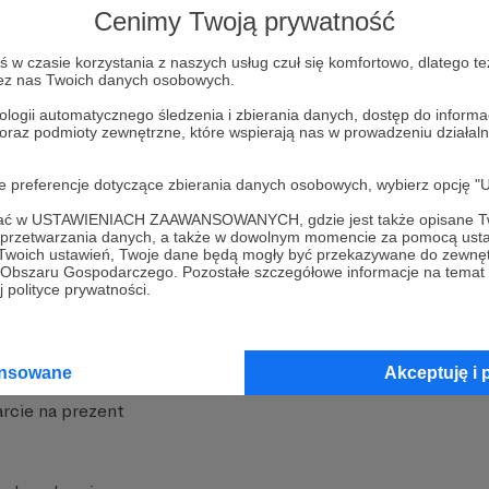
Cenimy Twoją prywatność
w czasie korzystania z naszych usług czuł się komfortowo, dlatego te
zez nas Twoich danych osobowych.
ologii automatycznego śledzenia i zbierania danych, dostęp do inform
 oraz podmioty zewnętrzne, które wspierają nas w prowadzeniu dział
nite
Dodatkowe produkty
oje preferencje dotyczące zbierania danych osobowych, wybierz op
iała
MCN Patronite
ofać w USTAWIENIACH ZAAWANSOWANYCH, gdzie jest także opisane Tw
a przetwarzania danych, a także w dowolnym momencie za pomocą usta
Patronite
Suppi.pl
 Twoich ustawień, Twoje dane będą mogły być przekazywane do zewnę
go Obszaru Gospodarczego. Pozostałe szczegółowe informacje na temat
 Patronite?
Twój sklep z gadżetami
 polityce prywatności.
dzy
Zniżki dla Patronów
Twórców
Projekt AI
ansowane
Akceptuję i 
rcie na prezent