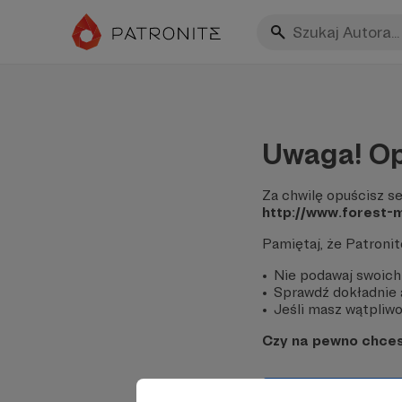
Uwaga! Op
Za chwilę opuścisz se
http://www.forest-
Pamiętaj, że Patroni
Nie podawaj swoich
Sprawdź dokładnie a
Jeśli masz wątpliwoś
Czy na pewno chce
Tak, przejdź do 