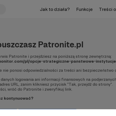
Jak to działa?
Funkcje
Treści 
uszczasz Patronite.pl
rwis Patronite i przejdziesz na poniższą stronę zewnętrzną:
monitor.com/pl/opcje-strategiczne-panstwowe-instytucje
te nie ponosi odpowiedzialności za treści ani bezpieczeństwo 
 danych logowania ani informacji finansowych na podjerzanych
dres URL, zanim klikniesz przycisk "Tak, przejdź do strony".
ci, wróć do Patronite i zweryfikuj link.
sz kontynuować?
strony
Pozostań na Patronite