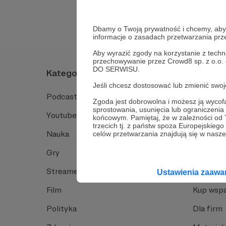
Dbamy o Twoją prywatność i chcemy, abyś 
informacje o zasadach przetwarzania pr
Aby wyrazić zgody na korzystanie z techn
przechowywanie przez Crowd8 sp. z o.o.
DO SERWISU.
Kategorie
O Patro
Jeśli chcesz dostosować lub zmienić sw
Podcast
Jak to dz
Zgoda jest dobrowolna i możesz ją wyc
sprostowania, usunięcia lub ograniczeni
Youtube
Funkcje 
końcowym. Pamiętaj, że w zależności od
trzecich tj. z państw spoza Europejskie
Nauka
Dlaczego
celów przetwarzania znajdują się w naszej
Gry
Baza wie
Streamerzy
Opinie 
Ustawienia zaaw
Film
Kup wspa
Polityka
Dla firm