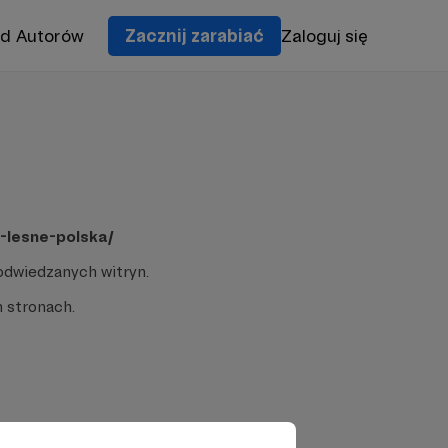
od Autorów
Zacznij zarabiać
Zaloguj się
-lesne-polska/
odwiedzanych witryn.
 stronach.