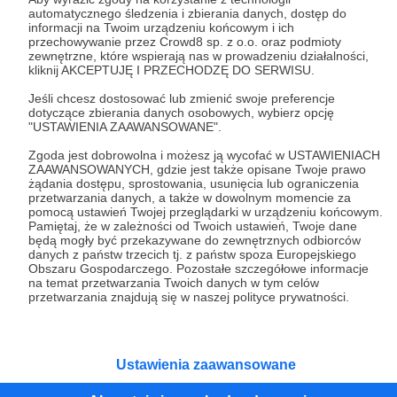
automatycznego śledzenia i zbierania danych, dostęp do
informacji na Twoim urządzeniu końcowym i ich
Tak, przejdź do strony
przechowywanie przez Crowd8 sp. z o.o. oraz podmioty
zewnętrzne, które wspierają nas w prowadzeniu działalności,
kliknij AKCEPTUJĘ I PRZECHODZĘ DO SERWISU.
Pozostań na Patronite
Jeśli chcesz dostosować lub zmienić swoje preferencje
dotyczące zbierania danych osobowych, wybierz opcję
"USTAWIENIA ZAAWANSOWANE".
Kategorie
Zgoda jest dobrowolna i możesz ją wycofać w USTAWIENIACH
ZAAWANSOWANYCH, gdzie jest także opisane Twoje prawo
O Patronite
żądania dostępu, sprostowania, usunięcia lub ograniczenia
Dodatkowe produkty
przetwarzania danych, a także w dowolnym momencie za
pomocą ustawień Twojej przeglądarki w urządzeniu końcowym.
Pomoc
Pamiętaj, że w zależności od Twoich ustawień, Twoje dane
będą mogły być przekazywane do zewnętrznych odbiorców
danych z państw trzecich tj. z państw spoza Europejskiego
Obszaru Gospodarczego. Pozostałe szczegółowe informacje
na temat przetwarzania Twoich danych w tym celów
przetwarzania znajdują się w naszej polityce prywatności.
Regulamin
Polityka prywatności
Patronite Commons
Warunki korzystania z serwisu
Ustawienia zaawansowane