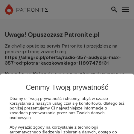
Uwaga! Opuszczasz Patronite.pl
Za chwilę opuścisz serwis Patronite i przejdziesz na
poniższą stronę zewnętrzną:
https://allegro.pl/oferta/radio-357-audycja-max-
357-od-piotra-kaczkowskiego-11897478131
Pamiętaj, że Patronite nie ponosi odpowiedzialności za
treści ani bezpieczeństwo odwiedzanych witryn.
Cenimy Twoją prywatność
Nie podawaj swoich danych logowania ani informacji
finansowych na podjerzanych stronach.
Dbamy o Twoją prywatność i chcemy, abyś w czasie
Sprawdź dokładnie adres URL, zanim klikniesz przycisk
korzystania z naszych usług czuł się komfortowo, dlatego też
"Tak, przejdź do strony".
poniżej prezentujemy Ci najważniejsze informacje o
Jeśli masz wątpliwości, wróć do Patronite i zweryfikuj
zasadach przetwarzania przez nas Twoich danych
osobowych.
link.
Aby wyrazić zgody na korzystanie z technologii
Czy na pewno chcesz kontynuować?
automatycznego śledzenia i zbierania danych, dostęp do