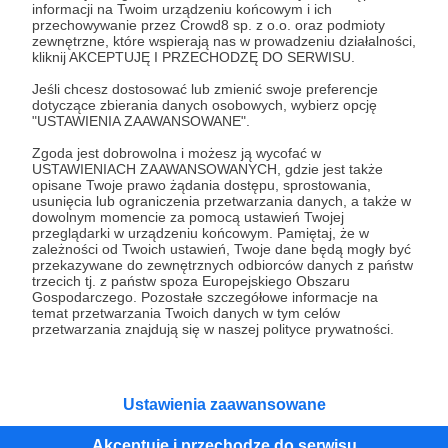
informacji na Twoim urządzeniu końcowym i ich
przechowywanie przez Crowd8 sp. z o.o. oraz podmioty
Tak, przejdź do strony
zewnętrzne, które wspierają nas w prowadzeniu działalności,
kliknij AKCEPTUJĘ I PRZECHODZĘ DO SERWISU.
Pozostań na Patronite
Jeśli chcesz dostosować lub zmienić swoje preferencje
dotyczące zbierania danych osobowych, wybierz opcję
"USTAWIENIA ZAAWANSOWANE".
Zgoda jest dobrowolna i możesz ją wycofać w
USTAWIENIACH ZAAWANSOWANYCH, gdzie jest także
Kategorie
opisane Twoje prawo żądania dostępu, sprostowania,
O Patronite
usunięcia lub ograniczenia przetwarzania danych, a także w
dowolnym momencie za pomocą ustawień Twojej
Dodatkowe produkty
przeglądarki w urządzeniu końcowym. Pamiętaj, że w
Pomoc
zależności od Twoich ustawień, Twoje dane będą mogły być
przekazywane do zewnętrznych odbiorców danych z państw
trzecich tj. z państw spoza Europejskiego Obszaru
Gospodarczego. Pozostałe szczegółowe informacje na
temat przetwarzania Twoich danych w tym celów
przetwarzania znajdują się w naszej polityce prywatności.
Regulamin
Polityka prywatności
Patronite Commons
Warunki korzystania z serwisu
Ustawienia zaawansowane
Akceptuję i przechodzę do serwisu