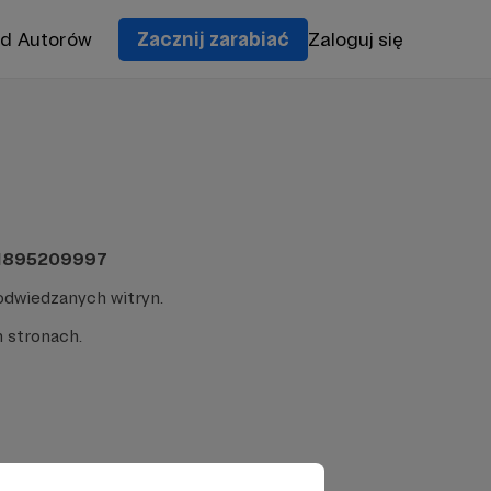
od Autorów
Zacznij zarabiać
Zaloguj się
-11895209997
odwiedzanych witryn.
 stronach.