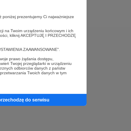
ż poniżej prezentujemy Ci najważniejsze
acji na Twoim urządzeniu końcowym i ich
alności, kliknij AKCEPTUJĘ I PRZECHODZĘ
Pomoc
cję "USTAWIENIA ZAAWANSOWANE".
FAQ
oje prawo żądania dostępu,
wień Twojej przeglądarki w urządzeniu
Kontakt z zespołem Patronite
trznych odbiorców danych z państw
 przetwarzania Twoich danych w tym
Zgłoś nadużycie
Rada Naukowa
przechodzę do serwisu