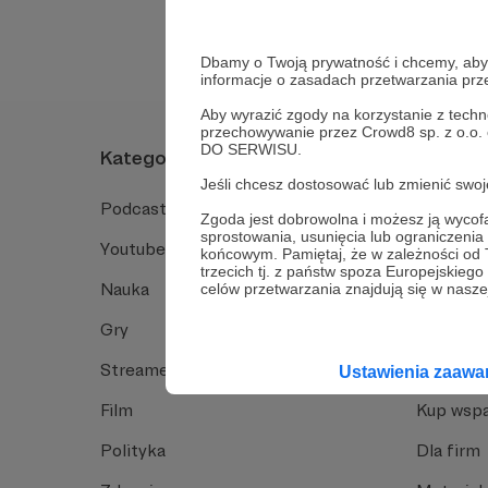
Dbamy o Twoją prywatność i chcemy, abyś 
informacje o zasadach przetwarzania pr
Aby wyrazić zgody na korzystanie z techn
przechowywanie przez Crowd8 sp. z o.o.
DO SERWISU.
Kategorie
O Patro
Jeśli chcesz dostosować lub zmienić sw
Podcast
Jak to dz
Zgoda jest dobrowolna i możesz ją wyc
sprostowania, usunięcia lub ograniczeni
Youtube
Funkcje 
końcowym. Pamiętaj, że w zależności od
trzecich tj. z państw spoza Europejskie
Nauka
Dlaczego
celów przetwarzania znajdują się w naszej
Gry
Baza wie
Streamerzy
Opinie 
Ustawienia zaaw
Film
Kup wspa
Polityka
Dla firm