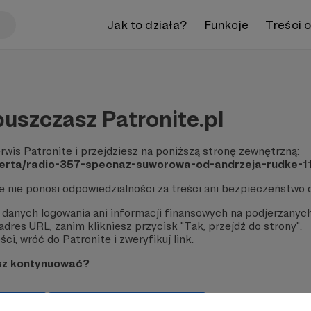
Jak to działa?
Funkcje
Treści 
uszczasz Patronite.pl
rwis Patronite i przejdziesz na poniższą stronę zewnętrzną:
/oferta/radio-357-specnaz-suworowa-od-andrzeja-rudke
te nie ponosi odpowiedzialności za treści ani bezpieczeństwo 
 danych logowania ani informacji finansowych na podjerzanych
dres URL, zanim klikniesz przycisk "Tak, przejdź do strony".
ci, wróć do Patronite i zweryfikuj link.
sz kontynuować?
strony
Pozostań na Patronite