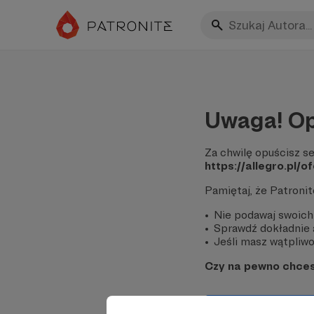
Uwaga! Op
Za chwilę opuścisz se
https://allegro.pl
Pamiętaj, że Patroni
Nie podawaj swoich
Sprawdź dokładnie a
Jeśli masz wątpliwoś
Czy na pewno chce
Tak, przejdź do 