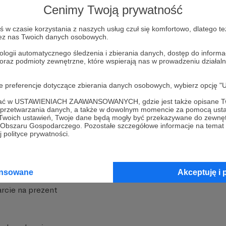
Cenimy Twoją prywatność
w czasie korzystania z naszych usług czuł się komfortowo, dlatego te
zez nas Twoich danych osobowych.
ologii automatycznego śledzenia i zbierania danych, dostęp do inform
 oraz podmioty zewnętrzne, które wspierają nas w prowadzeniu dział
nite
Dodatkowe produkty
oje preferencje dotyczące zbierania danych osobowych, wybierz op
iała
MCN Patronite
ofać w USTAWIENIACH ZAAWANSOWANYCH, gdzie jest także opisane Tw
a przetwarzania danych, a także w dowolnym momencie za pomocą usta
Patronite
Suppi.pl
 Twoich ustawień, Twoje dane będą mogły być przekazywane do zewnę
go Obszaru Gospodarczego. Pozostałe szczegółowe informacje na temat
 Patronite?
Twój sklep z gadżetami
 polityce prywatności.
dzy
Zniżki dla Patronów
Twórców
Projekt AI
ansowane
Akceptuję i 
rcie na prezent