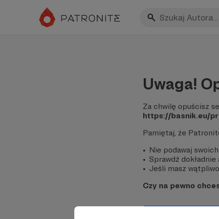
Uwaga! Op
Za chwilę opuścisz se
https://basnik.eu/p
Pamiętaj, że Patroni
Nie podawaj swoich
Sprawdź dokładnie a
Jeśli masz wątpliwoś
Czy na pewno chce
Tak, przejdź do 