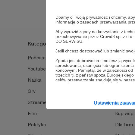
Dbamy o Twoją prywatność i chcemy, abyś 
informacje o zasadach przetwarzania pr
Aby wyrazić zgody na korzystanie z techn
przechowywanie przez Crowd8 sp. z o.o.
DO SERWISU.
Kategorie
O Patro
Jeśli chcesz dostosować lub zmienić sw
Podcast
Jak to dz
Zgoda jest dobrowolna i możesz ją wyc
sprostowania, usunięcia lub ograniczeni
Youtube
Funkcje 
końcowym. Pamiętaj, że w zależności od
trzecich tj. z państw spoza Europejskie
Nauka
Dlaczego
celów przetwarzania znajdują się w naszej
Gry
Baza wie
Streamerzy
Opinie 
Ustawienia zaaw
Film
Kup wspa
Polityka
Dla firm