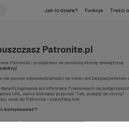
Jak to działa?
Funkcje
Treści 
uszczasz Patronite.pl
rwis Patronite i przejdziesz na poniższą stronę zewnętrzną:
rodukty/
te nie ponosi odpowiedzialności za treści ani bezpieczeństwo 
 danych logowania ani informacji finansowych na podjerzanych
dres URL, zanim klikniesz przycisk "Tak, przejdź do strony".
ci, wróć do Patronite i zweryfikuj link.
sz kontynuować?
strony
Pozostań na Patronite