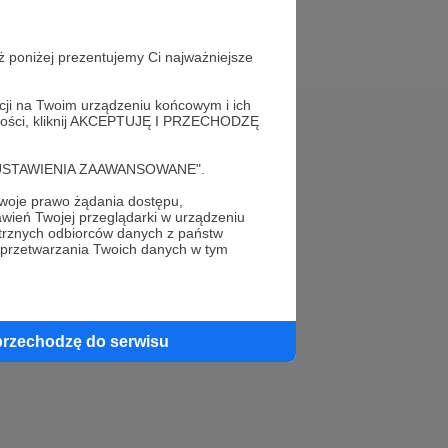
ż poniżej prezentujemy Ci najważniejsze
acji na Twoim urządzeniu końcowym i ich
alności, kliknij AKCEPTUJĘ I PRZECHODZĘ
Pomoc
cję "USTAWIENIA ZAAWANSOWANE".
FAQ
oje prawo żądania dostępu,
wień Twojej przeglądarki w urządzeniu
Kontakt z zespołem Patronite
trznych odbiorców danych z państw
 przetwarzania Twoich danych w tym
Zgłoś nadużycie
Rada Naukowa
przechodzę do serwisu