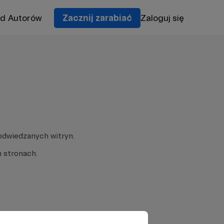
od Autorów
Zacznij zarabiać
Zaloguj się
odwiedzanych witryn.
 stronach.