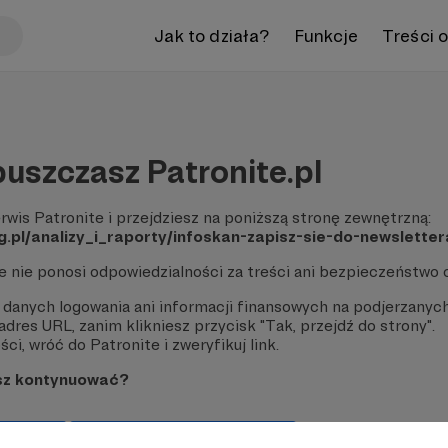
Jak to działa?
Funkcje
Treści 
uszczasz Patronite.pl
rwis Patronite i przejdziesz na poniższą stronę zewnętrzną:
.pl/analizy_i_raporty/infoskan-zapisz-sie-do-newsletter
te nie ponosi odpowiedzialności za treści ani bezpieczeństwo 
 danych logowania ani informacji finansowych na podjerzanych
dres URL, zanim klikniesz przycisk "Tak, przejdź do strony".
ci, wróć do Patronite i zweryfikuj link.
sz kontynuować?
strony
Pozostań na Patronite