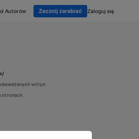
od Autorów
Zacznij zarabiać
Zaloguj się
a/
odwiedzanych witryn.
 stronach.