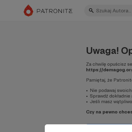
Uwaga! Op
Za chwilę opuścisz se
https://demagog.org
Pamiętaj, że Patroni
Nie podawaj swoich
Sprawdź dokładnie a
Jeśli masz wątpliwoś
Czy na pewno chce
Tak, przejdź do 