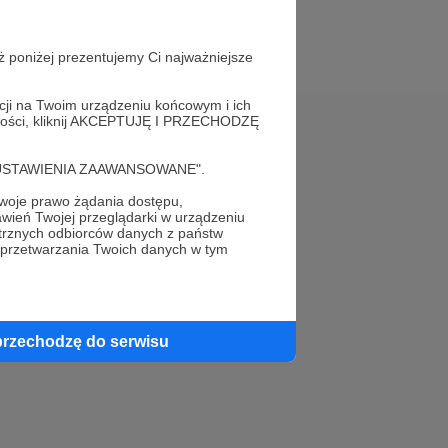
ż poniżej prezentujemy Ci najważniejsze
acji na Twoim urządzeniu końcowym i ich
alności, kliknij AKCEPTUJĘ I PRZECHODZĘ
Pomoc
cję "USTAWIENIA ZAAWANSOWANE".
FAQ
oje prawo żądania dostępu,
wień Twojej przeglądarki w urządzeniu
Kontakt z zespołem Patronite
trznych odbiorców danych z państw
 przetwarzania Twoich danych w tym
Zgłoś nadużycie
Rada Naukowa
przechodzę do serwisu