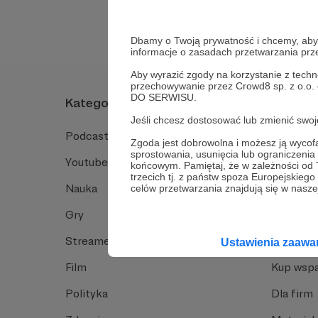
Dbamy o Twoją prywatność i chcemy, abyś 
informacje o zasadach przetwarzania pr
Aby wyrazić zgody na korzystanie z techn
przechowywanie przez Crowd8 sp. z o.o.
DO SERWISU.
Kategorie
O Patro
Jeśli chcesz dostosować lub zmienić sw
Podcast
Jak to dz
Zgoda jest dobrowolna i możesz ją wyc
sprostowania, usunięcia lub ograniczeni
Youtube
Funkcje 
końcowym. Pamiętaj, że w zależności od
trzecich tj. z państw spoza Europejskie
Nauka
Dlaczego
celów przetwarzania znajdują się w naszej
Gry
Baza wie
Streamerzy
Opinie 
Ustawienia zaaw
Film
Kup wspa
Polityka
Dla firm