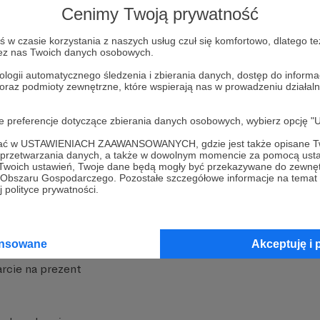
Cenimy Twoją prywatność
w czasie korzystania z naszych usług czuł się komfortowo, dlatego te
zez nas Twoich danych osobowych.
ologii automatycznego śledzenia i zbierania danych, dostęp do inform
 oraz podmioty zewnętrzne, które wspierają nas w prowadzeniu dział
nite
Dodatkowe produkty
oje preferencje dotyczące zbierania danych osobowych, wybierz op
iała
MCN Patronite
ofać w USTAWIENIACH ZAAWANSOWANYCH, gdzie jest także opisane Tw
a przetwarzania danych, a także w dowolnym momencie za pomocą usta
Patronite
Suppi.pl
 Twoich ustawień, Twoje dane będą mogły być przekazywane do zewnę
go Obszaru Gospodarczego. Pozostałe szczegółowe informacje na temat
 Patronite?
Twój sklep z gadżetami
 polityce prywatności.
dzy
Zniżki dla Patronów
Twórców
Projekt AI
ansowane
Akceptuję i 
rcie na prezent