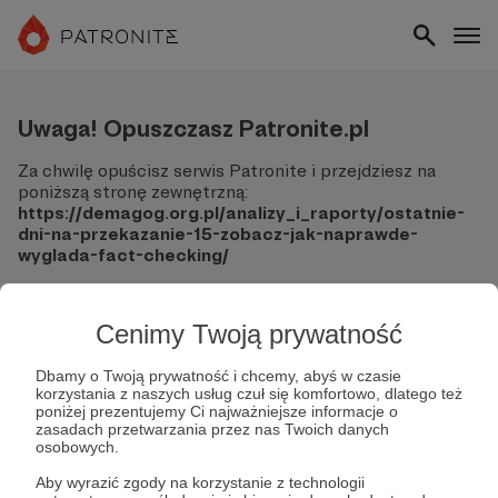
Uwaga! Opuszczasz Patronite.pl
Za chwilę opuścisz serwis Patronite i przejdziesz na
poniższą stronę zewnętrzną:
https://demagog.org.pl/analizy_i_raporty/ostatnie-
dni-na-przekazanie-15-zobacz-jak-naprawde-
wyglada-fact-checking/
Pamiętaj, że Patronite nie ponosi odpowiedzialności za
treści ani bezpieczeństwo odwiedzanych witryn.
Cenimy Twoją prywatność
Nie podawaj swoich danych logowania ani informacji
finansowych na podjerzanych stronach.
Dbamy o Twoją prywatność i chcemy, abyś w czasie
korzystania z naszych usług czuł się komfortowo, dlatego też
Sprawdź dokładnie adres URL, zanim klikniesz przycisk
poniżej prezentujemy Ci najważniejsze informacje o
"Tak, przejdź do strony".
zasadach przetwarzania przez nas Twoich danych
Jeśli masz wątpliwości, wróć do Patronite i zweryfikuj
osobowych.
link.
Aby wyrazić zgody na korzystanie z technologii