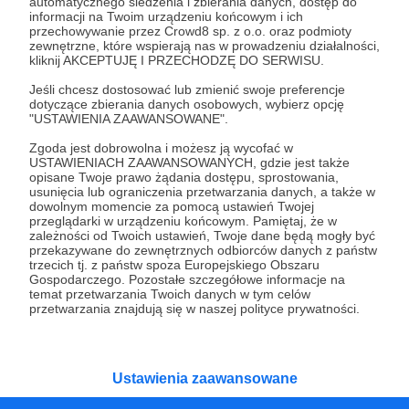
Czy na pewno chcesz kontynuować?
automatycznego śledzenia i zbierania danych, dostęp do
informacji na Twoim urządzeniu końcowym i ich
przechowywanie przez Crowd8 sp. z o.o. oraz podmioty
zewnętrzne, które wspierają nas w prowadzeniu działalności,
Tak, przejdź do strony
kliknij AKCEPTUJĘ I PRZECHODZĘ DO SERWISU.
Jeśli chcesz dostosować lub zmienić swoje preferencje
Pozostań na Patronite
dotyczące zbierania danych osobowych, wybierz opcję
"USTAWIENIA ZAAWANSOWANE".
Zgoda jest dobrowolna i możesz ją wycofać w
USTAWIENIACH ZAAWANSOWANYCH, gdzie jest także
Kategorie
opisane Twoje prawo żądania dostępu, sprostowania,
usunięcia lub ograniczenia przetwarzania danych, a także w
O Patronite
dowolnym momencie za pomocą ustawień Twojej
Dodatkowe produkty
przeglądarki w urządzeniu końcowym. Pamiętaj, że w
zależności od Twoich ustawień, Twoje dane będą mogły być
Pomoc
przekazywane do zewnętrznych odbiorców danych z państw
trzecich tj. z państw spoza Europejskiego Obszaru
Gospodarczego. Pozostałe szczegółowe informacje na
temat przetwarzania Twoich danych w tym celów
przetwarzania znajdują się w naszej polityce prywatności.
Regulamin
Polityka prywatności
Patronite Commons
Warunki korzystania z serwisu
Ustawienia zaawansowane