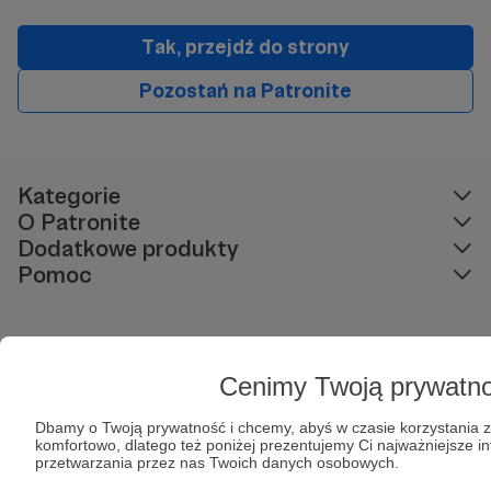
Tak, przejdź do strony
Pozostań na Patronite
Kategorie
O Patronite
Dodatkowe produkty
Pomoc
Regulamin
Polityka prywatności
Patronite Commons
Cenimy Twoją prywatn
Warunki korzystania z serwisu
Dbamy o Twoją prywatność i chcemy, abyś w czasie korzystania z 
komfortowo, dlatego też poniżej prezentujemy Ci najważniejsze i
przetwarzania przez nas Twoich danych osobowych.