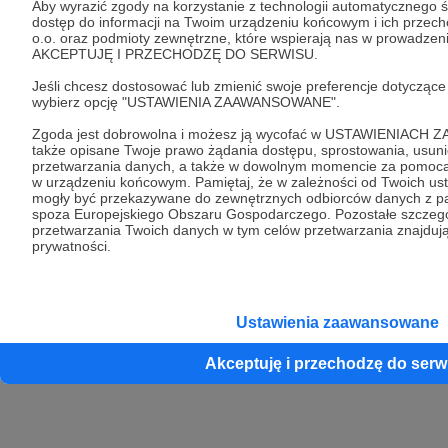
Aby wyrazić zgody na korzystanie z technologii automatycznego ś
Unia Europejska
dostęp do informacji na Twoim urządzeniu końcowym i ich przec
o.o. oraz podmioty zewnętrzne, które wspierają nas w prowadzeniu 
AKCEPTUJĘ I PRZECHODZĘ DO SERWISU.
Copyright 2026 © Patronite.
Jeśli chcesz dostosować lub zmienić swoje preferencje dotycząc
Wszelkie prawa
wybierz opcję "USTAWIENIA ZAAWANSOWANE".
zastrzeżone.
Zgoda jest dobrowolna i możesz ją wycofać w USTAWIENIACH
także opisane Twoje prawo żądania dostępu, sprostowania, usuni
przetwarzania danych, a także w dowolnym momencie za pomocą 
Crowd8 sp. z o.o. jest wyłącznym właścicielem znaku słowno-graficznego
w urządzeniu końcowym. Pamiętaj, że w zależności od Twoich us
Patronite chronionego przez Urząd Patentowy Rzeczpospolitej Polskiej nr
mogły być przekazywane do zewnętrznych odbiorców danych z pańs
spoza Europejskiego Obszaru Gospodarczego. Pozostałe szczegó
R.322414
przetwarzania Twoich danych w tym celów przetwarzania znajdują 
prywatności.
Ustawienia zaawansowane
Akceptuję i przechodzę do serw