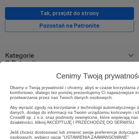
Tak, przejdź do strony
Pozostań na Patronite
Kategorie
O Patronite
Dodatkowe produkty
Cenimy Twoją prywatnoś
Pomoc
Dbamy o Twoją prywatność i chcemy, abyś w czasie korzystania z 
komfortowo, dlatego też poniżej prezentujemy Ci najważniejsze i
przetwarzania przez nas Twoich danych osobowych.
Regulamin
Polityka prywatności
Patronite Commons
Aby wyrazić zgody na korzystanie z technologii automatycznego śl
Warunki korzystania z serwisu
danych, dostęp do informacji na Twoim urządzeniu końcowym i i
Crowd8 sp. z o.o. oraz podmioty zewnętrzne, które wspierają na
działalności, kliknij AKCEPTUJĘ I PRZECHODZĘ DO SERWISU.
Jeśli chcesz dostosować lub zmienić swoje preferencje dotyczące
osobowych, wybierz opcję "USTAWIENIA ZAAWANSOWANE".