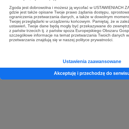
Unia Europejska
Zgoda jest dobrowolna i możesz ją wycofać w USTAWIENIAC
gdzie jest także opisane Twoje prawo żądania dostępu, sprostowa
ograniczenia przetwarzania danych, a także w dowolnym momen
Copyright 2026 © Patronite.
Twojej przeglądarki w urządzeniu końcowym. Pamiętaj, że w zale
ustawień, Twoje dane będą mogły być przekazywane do zewnętr
Wszelkie prawa
z państw trzecich tj. z państw spoza Europejskiego Obszaru Gos
zastrzeżone.
szczegółowe informacje na temat przetwarzania Twoich danych w
przetwarzania znajdują się w naszej polityce prywatności.
Crowd8 sp. z o.o. jest wyłącznym właścicielem znaku słowno-graficznego
Patronite chronionego przez Urząd Patentowy Rzeczpospolitej Polskiej nr
Ustawienia zaawansowane
R.322414
Akceptuję i przechodzę do serwis