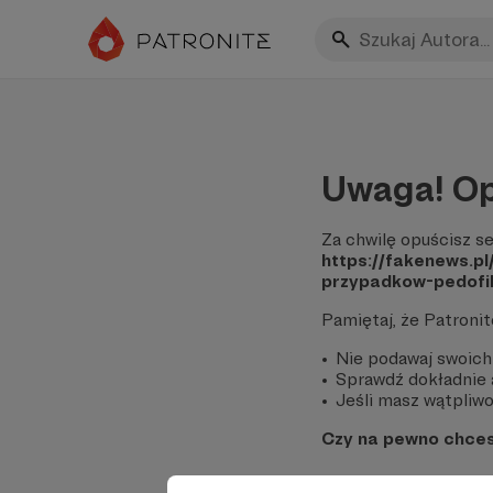
Uwaga! Op
Za chwilę opuścisz se
https://fakenews.p
przypadkow-pedofili
Pamiętaj, że Patroni
Nie podawaj swoich
Sprawdź dokładnie a
Jeśli masz wątpliwoś
Czy na pewno chce