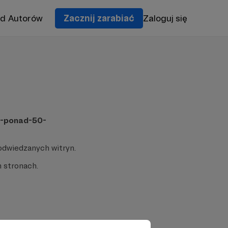
od Autorów
Zacznij zarabiać
Zaloguj się
a-ponad-50-
odwiedzanych witryn.
 stronach.