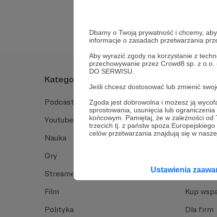
Tak, przejdź do 
Dbamy o Twoją prywatność i chcemy, abyś 
informacje o zasadach przetwarzania pr
Aby wyrazić zgody na korzystanie z techn
przechowywanie przez Crowd8 sp. z o.o.
DO SERWISU.
Kategorie
O Patro
Jeśli chcesz dostosować lub zmienić sw
Podcast
Jak to dz
Zgoda jest dobrowolna i możesz ją wyc
sprostowania, usunięcia lub ograniczeni
końcowym. Pamiętaj, że w zależności od
Youtube
Funkcje 
trzecich tj. z państw spoza Europejskie
celów przetwarzania znajdują się w naszej
Nauka
Dlaczego
Gry
Baza wie
Ustawienia zaaw
Streamerzy
Opinie 
Film
Kup wspa
Polityka
Dla firm