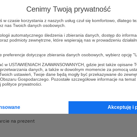
strony
Pozostań na Patronite
Cenimy Twoją prywatność
w czasie korzystania z naszych usług czuł się komfortowo, dlatego te
zez nas Twoich danych osobowych.
ologii automatycznego śledzenia i zbierania danych, dostęp do inform
 oraz podmioty zewnętrzne, które wspierają nas w prowadzeniu dział
nite
Dodatkowe produkty
oje preferencje dotyczące zbierania danych osobowych, wybierz op
iała
MCN Patronite
ofać w USTAWIENIACH ZAAWANSOWANYCH, gdzie jest także opisane Tw
a przetwarzania danych, a także w dowolnym momencie za pomocą usta
 Twoich ustawień, Twoje dane będą mogły być przekazywane do zewnę
Patronite
Suppi.pl
go Obszaru Gospodarczego. Pozostałe szczegółowe informacje na temat
 polityce prywatności.
 Patronite?
Twój sklep z gadżetami
dzy
Zniżki dla Patronów
ansowane
Akceptuję i 
Twórców
Projekt AI
rcie na prezent