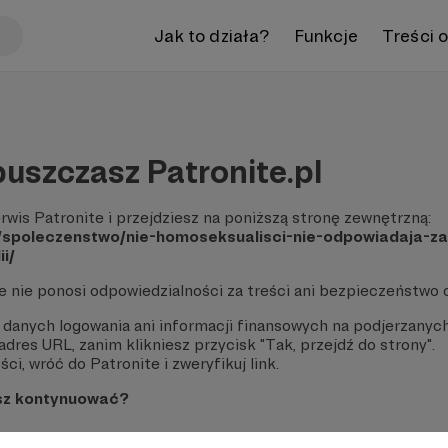
Jak to działa?
Funkcje
Treści 
uszczasz Patronite.pl
rwis Patronite i przejdziesz na poniższą stronę zewnętrzną:
l/spoleczenstwo/nie-homoseksualisci-nie-odpowiadaja-z
i/
te nie ponosi odpowiedzialności za treści ani bezpieczeństwo 
 danych logowania ani informacji finansowych na podjerzanych
dres URL, zanim klikniesz przycisk "Tak, przejdź do strony".
ci, wróć do Patronite i zweryfikuj link.
sz kontynuować?