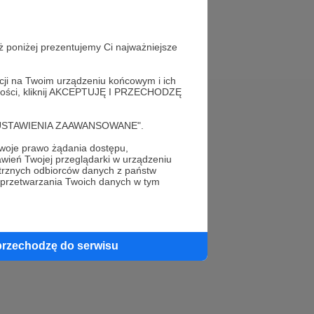
ż poniżej prezentujemy Ci najważniejsze
acji na Twoim urządzeniu końcowym i ich
alności, kliknij AKCEPTUJĘ I PRZECHODZĘ
Pomoc
cję "USTAWIENIA ZAAWANSOWANE".
FAQ
oje prawo żądania dostępu,
wień Twojej przeglądarki w urządzeniu
trznych odbiorców danych z państw
Kontakt z zespołem Patronite
 przetwarzania Twoich danych w tym
Zgłoś nadużycie
Rada Naukowa
przechodzę do serwisu