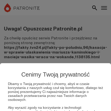
Uwaga! Opuszczasz Patronite.pl
Za chwilę opuścisz serwis Patronite i przejdziesz na
poniższą stronę zewnętrzną:
https://fakty.tvn24.pl/fakty-po-poludniu,96/kasacja-
w-sprawie-ulaskawienia-mariusza-kaminskiego-i-
macieja-wasika-wraca-na-wokande,1138135.html
Pamiętaj, że Patronite nie ponosi odpowiedzialności za
treści ani bezpieczeństwo odwiedzanych witryn.
Cenimy Twoją prywatność
Nie podawaj swoich danych logowania ani informacji
finansowych na podjerzanych stronach.
Dbamy o Twoją prywatność i chcemy, abyś w czasie
korzystania z naszych usług czuł się komfortowo, dlatego też
Sprawdź dokładnie adres URL, zanim klikniesz przycisk
poniżej prezentujemy Ci najważniejsze informacje o
"Tak, przejdź do strony".
zasadach przetwarzania przez nas Twoich danych
Jeśli masz wątpliwości, wróć do Patronite i zweryfikuj
osobowych.
link.
Aby wyrazić zgody na korzystanie z technologii