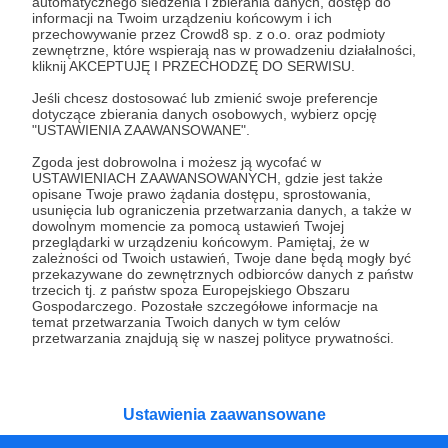
Czy na pewno chcesz kontynuować?
automatycznego śledzenia i zbierania danych, dostęp do
informacji na Twoim urządzeniu końcowym i ich
przechowywanie przez Crowd8 sp. z o.o. oraz podmioty
zewnętrzne, które wspierają nas w prowadzeniu działalności,
Tak, przejdź do strony
kliknij AKCEPTUJĘ I PRZECHODZĘ DO SERWISU.
Jeśli chcesz dostosować lub zmienić swoje preferencje
Pozostań na Patronite
dotyczące zbierania danych osobowych, wybierz opcję
"USTAWIENIA ZAAWANSOWANE".
Zgoda jest dobrowolna i możesz ją wycofać w
USTAWIENIACH ZAAWANSOWANYCH, gdzie jest także
Kategorie
opisane Twoje prawo żądania dostępu, sprostowania,
usunięcia lub ograniczenia przetwarzania danych, a także w
O Patronite
dowolnym momencie za pomocą ustawień Twojej
Dodatkowe produkty
przeglądarki w urządzeniu końcowym. Pamiętaj, że w
zależności od Twoich ustawień, Twoje dane będą mogły być
Pomoc
przekazywane do zewnętrznych odbiorców danych z państw
trzecich tj. z państw spoza Europejskiego Obszaru
Gospodarczego. Pozostałe szczegółowe informacje na
temat przetwarzania Twoich danych w tym celów
przetwarzania znajdują się w naszej polityce prywatności.
Regulamin
Polityka prywatności
Patronite Commons
Warunki korzystania z serwisu
Ustawienia zaawansowane