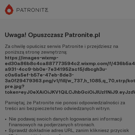
Uwaga! Opuszczasz Patronite.pl
Za chwilę opuścisz serwis Patronite i przejdziesz na
poniższą stronę zewnętrzną:
https://images-wixmp-
ed30a86b8c4ca887773594c2.wixmp.com/f/436b5a4
a931-4cc9-bb0e-7e341952ac15/dbcgh3u-
c0a6a5ef-b57e-47eb-8de3-
3a0f29479363.png/v1/fill/w_737,h_1085,q_70,strp/k
pre.jpg?
token=eyJ0eXAiOiJKV1QiLCJhbGciOiJIUzI1NiJ9.e
Pamiętaj, że Patronite nie ponosi odpowiedzialności za
treści ani bezpieczeństwo odwiedzanych witryn.
Nie podawaj swoich danych logowania ani informacji
finansowych na podjerzanych stronach.
Sprawdź dokładnie adres URL, zanim klikniesz przycisk