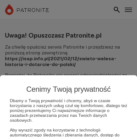
Uwaga! Opuszczasz Patronite.pl
Za chwilę opuścisz serwis Patronite i przejdziesz na
poniższą stronę zewnętrzną:
https://isap.info.pl/2021/02/12/swieto-welesa-
historia-i-dotarcie-do-polski/
Pamiętaj, że Patronite nie ponosi odpowiedzialności za
treści ani bezpieczeństwo odwiedzanych witryn.
Cenimy Twoją prywatność
Nie podawaj swoich danych logowania ani informacji
finansowych na podjerzanych stronach.
Dbamy o Twoją prywatność i chcemy, abyś w czasie
Sprawdź dokładnie adres URL, zanim klikniesz przycisk
korzystania z naszych usług czuł się komfortowo, dlatego też
"Tak, przejdź do strony".
poniżej prezentujemy Ci najważniejsze informacje o
Jeśli masz wątpliwości, wróć do Patronite i zweryfikuj
zasadach przetwarzania przez nas Twoich danych
osobowych.
link.
Aby wyrazić zgody na korzystanie z technologii
Czy na pewno chcesz kontynuować?
automatycznego śledzenia i zbierania danych, dostęp do