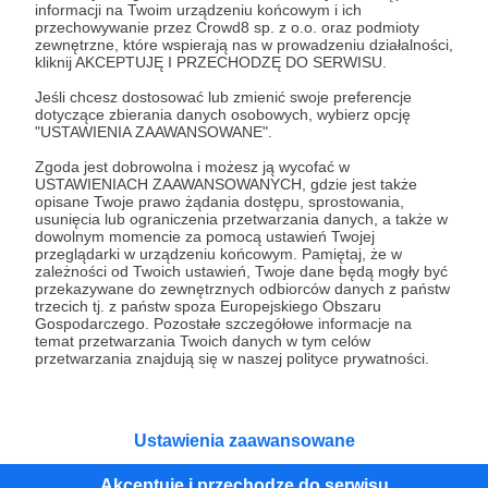
informacji na Twoim urządzeniu końcowym i ich
przechowywanie przez Crowd8 sp. z o.o. oraz podmioty
Tak, przejdź do strony
zewnętrzne, które wspierają nas w prowadzeniu działalności,
kliknij AKCEPTUJĘ I PRZECHODZĘ DO SERWISU.
Pozostań na Patronite
Jeśli chcesz dostosować lub zmienić swoje preferencje
dotyczące zbierania danych osobowych, wybierz opcję
"USTAWIENIA ZAAWANSOWANE".
Zgoda jest dobrowolna i możesz ją wycofać w
USTAWIENIACH ZAAWANSOWANYCH, gdzie jest także
Kategorie
opisane Twoje prawo żądania dostępu, sprostowania,
O Patronite
usunięcia lub ograniczenia przetwarzania danych, a także w
dowolnym momencie za pomocą ustawień Twojej
Dodatkowe produkty
przeglądarki w urządzeniu końcowym. Pamiętaj, że w
Pomoc
zależności od Twoich ustawień, Twoje dane będą mogły być
przekazywane do zewnętrznych odbiorców danych z państw
trzecich tj. z państw spoza Europejskiego Obszaru
Gospodarczego. Pozostałe szczegółowe informacje na
temat przetwarzania Twoich danych w tym celów
przetwarzania znajdują się w naszej polityce prywatności.
Regulamin
Polityka prywatności
Patronite Commons
Warunki korzystania z serwisu
Ustawienia zaawansowane
Akceptuję i przechodzę do serwisu