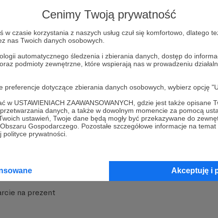
strony
Pozostań na Patronite
Cenimy Twoją prywatność
w czasie korzystania z naszych usług czuł się komfortowo, dlatego te
zez nas Twoich danych osobowych.
ologii automatycznego śledzenia i zbierania danych, dostęp do inform
 oraz podmioty zewnętrzne, które wspierają nas w prowadzeniu dział
nite
Dodatkowe produkty
oje preferencje dotyczące zbierania danych osobowych, wybierz op
iała
MCN Patronite
ofać w USTAWIENIACH ZAAWANSOWANYCH, gdzie jest także opisane Tw
a przetwarzania danych, a także w dowolnym momencie za pomocą usta
 Twoich ustawień, Twoje dane będą mogły być przekazywane do zewnę
Patronite
Suppi.pl
go Obszaru Gospodarczego. Pozostałe szczegółowe informacje na temat
 polityce prywatności.
 Patronite?
Twój sklep z gadżetami
dzy
Zniżki dla Patronów
ansowane
Akceptuję i 
Twórców
Projekt AI
rcie na prezent