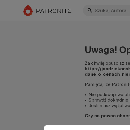
Uwaga! Op
Za chwilę opuścisz se
https://jandziekon
dane-o-cenach-ni
Pamiętaj, że Patroni
Nie podawaj swoich
Sprawdź dokładnie a
Jeśli masz wątpliwoś
Czy na pewno chce