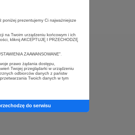
ż poniżej prezentujemy Ci najważniejsze
acji na Twoim urządzeniu końcowym i ich
alności, kliknij AKCEPTUJĘ I PRZECHODZĘ
Pomoc
cję "USTAWIENIA ZAAWANSOWANE".
FAQ
oje prawo żądania dostępu,
wień Twojej przeglądarki w urządzeniu
trznych odbiorców danych z państw
Kontakt z zespołem Patronite
 przetwarzania Twoich danych w tym
Zgłoś nadużycie
Rada Naukowa
przechodzę do serwisu