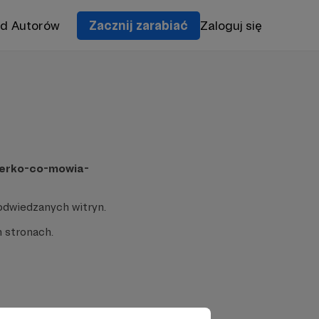
od Autorów
Zacznij zarabiać
Zaloguj się
terko-co-mowia-
odwiedzanych witryn.
 stronach.