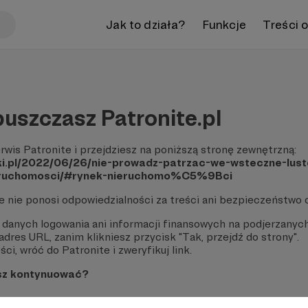
Jak to działa?
Funkcje
Treści 
uszczasz Patronite.pl
rwis Patronite i przejdziesz na poniższą stronę zewnętrzną:
ski.pl/2022/06/26/nie-prowadz-patrzac-we-wsteczne-lus
eruchomosci/#rynek-nieruchomo%C5%9Bci
te nie ponosi odpowiedzialności za treści ani bezpieczeństwo 
 danych logowania ani informacji finansowych na podjerzanych
dres URL, zanim klikniesz przycisk "Tak, przejdź do strony".
ci, wróć do Patronite i zweryfikuj link.
sz kontynuować?