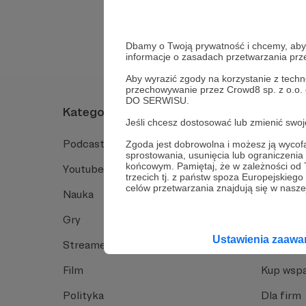
Tak, przejdź do 
Dbamy o Twoją prywatność i chcemy, abyś 
informacje o zasadach przetwarzania pr
Aby wyrazić zgody na korzystanie z techn
przechowywanie przez Crowd8 sp. z o.o.
DO SERWISU.
Kategorie
O Patro
Jeśli chcesz dostosować lub zmienić sw
Podcast
Jak to dz
Zgoda jest dobrowolna i możesz ją wyc
sprostowania, usunięcia lub ograniczeni
końcowym. Pamiętaj, że w zależności od
Youtube
Funkcje 
trzecich tj. z państw spoza Europejskie
celów przetwarzania znajdują się w naszej
Nauka
Dlaczego
Gry
Baza wie
Ustawienia zaaw
Streamerzy
Opinie 
Film
Kup wspa
Polityka
Dla firm