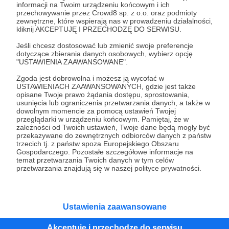
informacji na Twoim urządzeniu końcowym i ich
przechowywanie przez Crowd8 sp. z o.o. oraz podmioty
Tak, przejdź do strony
zewnętrzne, które wspierają nas w prowadzeniu działalności,
kliknij AKCEPTUJĘ I PRZECHODZĘ DO SERWISU.
Pozostań na Patronite
Jeśli chcesz dostosować lub zmienić swoje preferencje
dotyczące zbierania danych osobowych, wybierz opcję
"USTAWIENIA ZAAWANSOWANE".
Zgoda jest dobrowolna i możesz ją wycofać w
USTAWIENIACH ZAAWANSOWANYCH, gdzie jest także
Kategorie
opisane Twoje prawo żądania dostępu, sprostowania,
O Patronite
usunięcia lub ograniczenia przetwarzania danych, a także w
dowolnym momencie za pomocą ustawień Twojej
Dodatkowe produkty
przeglądarki w urządzeniu końcowym. Pamiętaj, że w
Pomoc
zależności od Twoich ustawień, Twoje dane będą mogły być
przekazywane do zewnętrznych odbiorców danych z państw
trzecich tj. z państw spoza Europejskiego Obszaru
Gospodarczego. Pozostałe szczegółowe informacje na
temat przetwarzania Twoich danych w tym celów
przetwarzania znajdują się w naszej polityce prywatności.
Regulamin
Polityka prywatności
Patronite Commons
Warunki korzystania z serwisu
Ustawienia zaawansowane
Akceptuję i przechodzę do serwisu