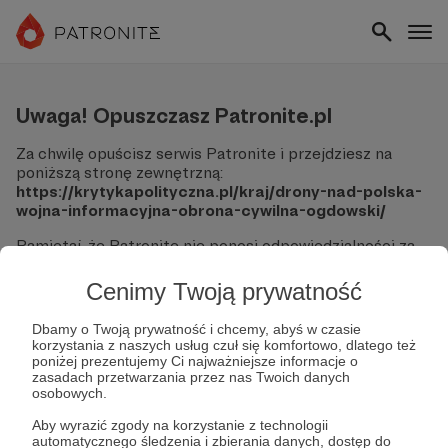
Uwaga! Opuszczasz Patronite.pl
Za chwilę opuścisz serwis Patronite i przejdziesz na
poniższą stronę zewnętrzną:
https://krytykapolityczna.pl/kraj/drony-nad-polska-
wojna-informacyjna-obrona-cywilna-ogdowski/
Pamiętaj, że Patronite nie ponosi odpowiedzialności za
treści ani bezpieczeństwo odwiedzanych witryn.
Cenimy Twoją prywatność
Nie podawaj swoich danych logowania ani informacji
finansowych na podjerzanych stronach.
Dbamy o Twoją prywatność i chcemy, abyś w czasie
Sprawdź dokładnie adres URL, zanim klikniesz przycisk
korzystania z naszych usług czuł się komfortowo, dlatego też
"Tak, przejdź do strony".
poniżej prezentujemy Ci najważniejsze informacje o
Jeśli masz wątpliwości, wróć do Patronite i zweryfikuj
zasadach przetwarzania przez nas Twoich danych
osobowych.
link.
Aby wyrazić zgody na korzystanie z technologii
Czy na pewno chcesz kontynuować?
automatycznego śledzenia i zbierania danych, dostęp do