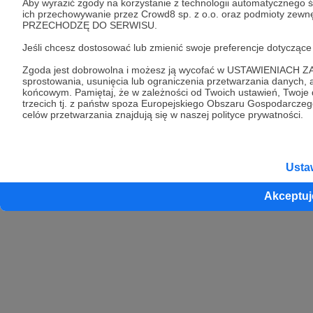
Aby wyrazić zgody na korzystanie z technologii automatycznego ś
ich przechowywanie przez Crowd8 sp. z o.o. oraz podmioty zewnęt
PRZECHODZĘ DO SERWISU.
Jeśli chcesz dostosować lub zmienić swoje preferencje dotyc
Zgoda jest dobrowolna i możesz ją wycofać w USTAWIENIACH Z
sprostowania, usunięcia lub ograniczenia przetwarzania danych
końcowym. Pamiętaj, że w zależności od Twoich ustawień, Twoj
trzecich tj. z państw spoza Europejskiego Obszaru Gospodarcze
celów przetwarzania znajdują się w naszej polityce prywatności.
Usta
Akceptuj