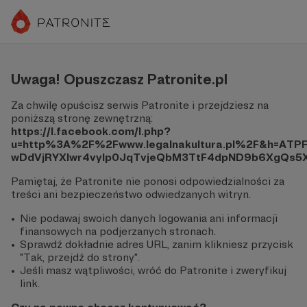
Uwaga! Opuszczasz Patronite.pl
Za chwilę opuścisz serwis Patronite i przejdziesz na
poniższą stronę zewnętrzną:
https://l.facebook.com/l.php?
u=http%3A%2F%2Fwww.legalnakultura.pl%2F&h=AT
wDdVjRYXlwr4vyIp0JqTvjeQbM3TtF4dpND9b6XgQs
Pamiętaj, że Patronite nie ponosi odpowiedzialności za
treści ani bezpieczeństwo odwiedzanych witryn.
Nie podawaj swoich danych logowania ani informacji
finansowych na podjerzanych stronach.
Sprawdź dokładnie adres URL, zanim klikniesz przycisk
"Tak, przejdź do strony".
Jeśli masz wątpliwości, wróć do Patronite i zweryfikuj
link.