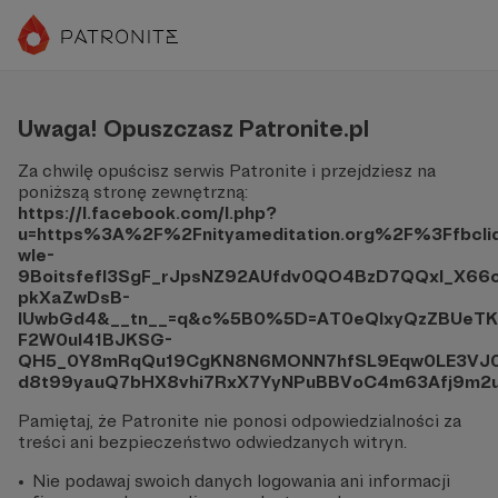
Uwaga! Opuszczasz Patronite.pl
Za chwilę opuścisz serwis Patronite i przejdziesz na
poniższą stronę zewnętrzną:
https://l.facebook.com/l.php?
u=https%3A%2F%2Fnityameditation.org%2F%3Ffb
wle-
9Boitsfefl3SgF_rJpsNZ92AUfdv0QO4BzD7QQxl_X6
pkXaZwDsB-
IUwbGd4&__tn__=q&c%5B0%5D=AT0eQIxyQzZBUeTK
F2W0uI41BJKSG-
QH5_0Y8mRqQu19CgKN8N6MONN7hfSL9Eqw0LE3VJ0
d8t99yauQ7bHX8vhi7RxX7YyNPuBBVoC4m63Afj9m2
Pamiętaj, że Patronite nie ponosi odpowiedzialności za
treści ani bezpieczeństwo odwiedzanych witryn.
Nie podawaj swoich danych logowania ani informacji