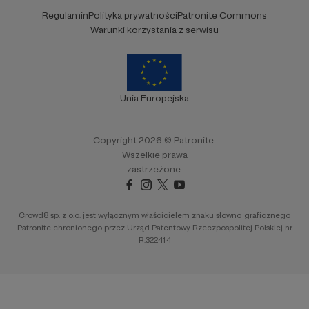
Regulamin
Polityka prywatności
Patronite Commons
Warunki korzystania z serwisu
Unia Europejska
Copyright 2026 © Patronite.
Wszelkie prawa
zastrzeżone.
Crowd8 sp. z o.o. jest wyłącznym właścicielem znaku słowno-graficznego
Patronite chronionego przez Urząd Patentowy Rzeczpospolitej Polskiej nr
R.322414