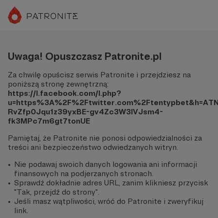
Uwaga! Opuszczasz Patronite.pl
Za chwilę opuścisz serwis Patronite i przejdziesz na
poniższą stronę zewnętrzną:
https://l.facebook.com/l.php?
u=https%3A%2F%2Ftwitter.com%2Ftentypbet&h=A
RvZfp0Jqu1z39yxBE-gv4Zc3W3IVJsm4-
fk3MPc7m6gt7tonUE
Pamiętaj, że Patronite nie ponosi odpowiedzialności za
treści ani bezpieczeństwo odwiedzanych witryn.
Nie podawaj swoich danych logowania ani informacji
finansowych na podjerzanych stronach.
Sprawdź dokładnie adres URL, zanim klikniesz przycisk
"Tak, przejdź do strony".
Jeśli masz wątpliwości, wróć do Patronite i zweryfikuj
link.