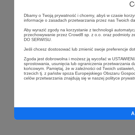
C
Dbamy o Twoją prywatność i chcemy, abyś w czasie korzyst
informacje o zasadach przetwarzania przez nas Twoich 
Aby wyrazić zgody na korzystanie z technologii automatyc
przechowywanie przez Crowd8 sp. z o.o. oraz podmioty z
DO SERWISU.
Jeśli chcesz dostosować lub zmienić swoje preferencje
Zgoda jest dobrowolna i możesz ją wycofać w USTAWIE
sprostowania, usunięcia lub ograniczenia przetwarzania
końcowym. Pamiętaj, że w zależności od Twoich ustawie
trzecich tj. z państw spoza Europejskiego Obszaru Gosp
celów przetwarzania znajdują się w naszej polityce prywat
A