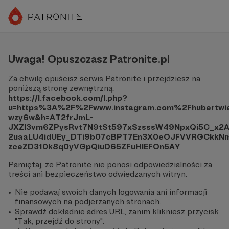
Uwaga! Opuszczasz Patronite.pl
Za chwilę opuścisz serwis Patronite i przejdziesz na
poniższą stronę zewnętrzną:
https://l.facebook.com/l.php?
u=https%3A%2F%2Fwww.instagram.com%2Fhubertwi
wzy6w&h=AT2frJmL-
JXZl3vm6ZPysRvt7N9tSt597xSzsssW49NpxQi5C_x2
2uaaLU4idUEy_DTi9b07cBPT7En3X0eOJFVVRGCkkNm
zceZD310k8q0yVGpQiuD65ZFuHlEFOn5AY
Pamiętaj, że Patronite nie ponosi odpowiedzialności za
treści ani bezpieczeństwo odwiedzanych witryn.
Nie podawaj swoich danych logowania ani informacji
finansowych na podjerzanych stronach.
Sprawdź dokładnie adres URL, zanim klikniesz przycisk
"Tak, przejdź do strony".