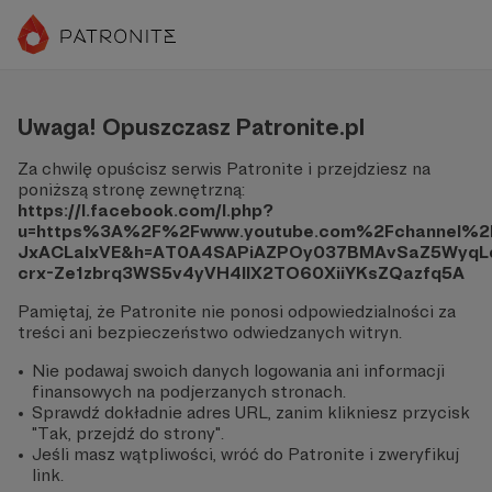
Uwaga! Opuszczasz Patronite.pl
Za chwilę opuścisz serwis Patronite i przejdziesz na
poniższą stronę zewnętrzną:
https://l.facebook.com/l.php?
u=https%3A%2F%2Fwww.youtube.com%2Fchannel%2
JxACLalxVE&h=AT0A4SAPiAZPOy037BMAvSaZ5WyqLq
crx-Ze1zbrq3WS5v4yVH4IIX2TO60XiiYKsZQazfq5A
Pamiętaj, że Patronite nie ponosi odpowiedzialności za
treści ani bezpieczeństwo odwiedzanych witryn.
Nie podawaj swoich danych logowania ani informacji
finansowych na podjerzanych stronach.
Sprawdź dokładnie adres URL, zanim klikniesz przycisk
"Tak, przejdź do strony".
Jeśli masz wątpliwości, wróć do Patronite i zweryfikuj
link.