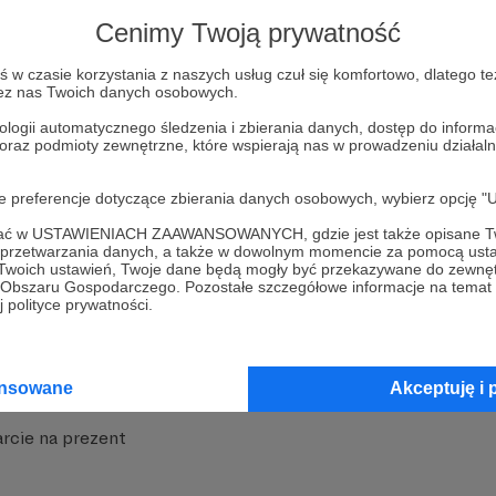
strony
Pozostań na Patronite
Cenimy Twoją prywatność
w czasie korzystania z naszych usług czuł się komfortowo, dlatego te
zez nas Twoich danych osobowych.
ologii automatycznego śledzenia i zbierania danych, dostęp do inform
 oraz podmioty zewnętrzne, które wspierają nas w prowadzeniu dział
nite
Dodatkowe produkty
oje preferencje dotyczące zbierania danych osobowych, wybierz op
iała
MCN Patronite
ofać w USTAWIENIACH ZAAWANSOWANYCH, gdzie jest także opisane Tw
a przetwarzania danych, a także w dowolnym momencie za pomocą usta
 Twoich ustawień, Twoje dane będą mogły być przekazywane do zewnę
Patronite
Suppi.pl
go Obszaru Gospodarczego. Pozostałe szczegółowe informacje na temat
 polityce prywatności.
 Patronite?
Twój sklep z gadżetami
dzy
Zniżki dla Patronów
ansowane
Akceptuję i 
Twórców
Projekt AI
rcie na prezent