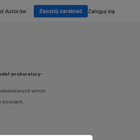
od Autorów
Zacznij zarabiać
Zaloguj się
odel-prokuratury-
odwiedzanych witryn.
 stronach.