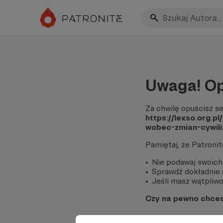
Uwaga! Op
Za chwilę opuścisz se
https://lexso.org.
wobec-zmian-cywil
Pamiętaj, że Patroni
Nie podawaj swoich
Sprawdź dokładnie a
Jeśli masz wątpliwoś
Czy na pewno chce