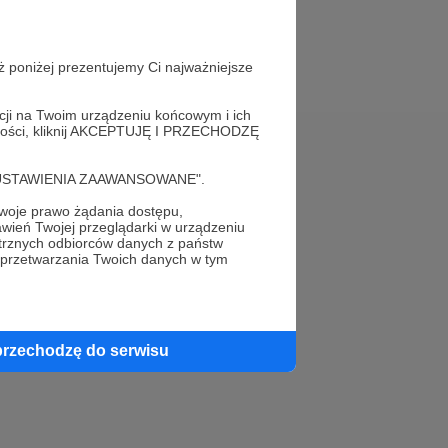
ż poniżej prezentujemy Ci najważniejsze
acji na Twoim urządzeniu końcowym i ich
alności, kliknij AKCEPTUJĘ I PRZECHODZĘ
Pomoc
cję "USTAWIENIA ZAAWANSOWANE".
FAQ
oje prawo żądania dostępu,
wień Twojej przeglądarki w urządzeniu
trznych odbiorców danych z państw
Kontakt z zespołem Patronite
 przetwarzania Twoich danych w tym
Zgłoś nadużycie
Rada Naukowa
przechodzę do serwisu