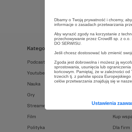
Tak, przejdź do 
Dbamy o Twoją prywatność i chcemy, abyś 
informacje o zasadach przetwarzania pr
Aby wyrazić zgody na korzystanie z techn
przechowywanie przez Crowd8 sp. z o.o.
DO SERWISU.
Kategorie
O Patro
Jeśli chcesz dostosować lub zmienić sw
Podcast
Jak to dz
Zgoda jest dobrowolna i możesz ją wyc
sprostowania, usunięcia lub ograniczeni
końcowym. Pamiętaj, że w zależności od
Youtube
Funkcje 
trzecich tj. z państw spoza Europejskie
celów przetwarzania znajdują się w naszej
Nauka
Dlaczego
Gry
Baza wie
Ustawienia zaaw
Streamerzy
Opinie 
Film
Kup wspa
Polityka
Dla firm