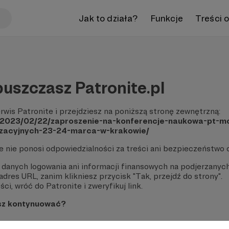
Jak to działa?
Funkcje
Treści 
uszczasz Patronite.pl
rwis Patronite i przejdziesz na poniższą stronę zewnętrzną:
pl/2023/02/22/zaproszenie-na-konferencje-naukowa-pt-m
izacyjnych-23-24-marca-w-krakowie/
te nie ponosi odpowiedzialności za treści ani bezpieczeństwo 
 danych logowania ani informacji finansowych na podjerzanych
dres URL, zanim klikniesz przycisk "Tak, przejdź do strony".
ci, wróć do Patronite i zweryfikuj link.
sz kontynuować?