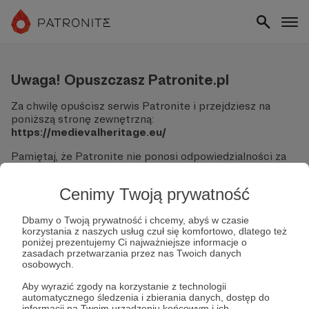
Uwaga! Opuszczasz Patronite.pl
Za chwilę opuścisz serwis Patronite i przejdziesz na
poniższą stronę zewnętrzną:
https://medievalheritage.eu/
Pamiętaj, że Patronite nie ponosi odpowiedzialności za
treści ani bezpieczeństwo odwiedzanych witryn.
Cenimy Twoją prywatność
Nie podawaj swoich danych logowania ani informacji
finansowych na podjerzanych stronach.
Sprawdź dokładnie adres URL, zanim klikniesz przycisk
Dbamy o Twoją prywatność i chcemy, abyś w czasie
korzystania z naszych usług czuł się komfortowo, dlatego też
"Tak, przejdź do strony".
poniżej prezentujemy Ci najważniejsze informacje o
Jeśli masz wątpliwości, wróć do Patronite i zweryfikuj
zasadach przetwarzania przez nas Twoich danych
link.
osobowych.
Czy na pewno chcesz kontynuować?
Aby wyrazić zgody na korzystanie z technologii
automatycznego śledzenia i zbierania danych, dostęp do
informacji na Twoim urządzeniu końcowym i ich