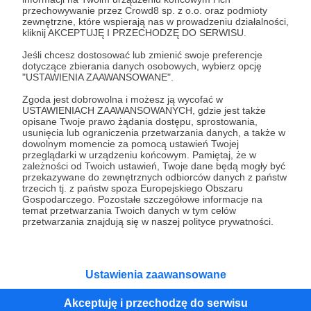
przechowywanie przez Crowd8 sp. z o.o. oraz podmioty
Tak, przejdź do strony
zewnętrzne, które wspierają nas w prowadzeniu działalności,
kliknij AKCEPTUJĘ I PRZECHODZĘ DO SERWISU.
Pozostań na Patronite
Jeśli chcesz dostosować lub zmienić swoje preferencje
dotyczące zbierania danych osobowych, wybierz opcję
"USTAWIENIA ZAAWANSOWANE".
Zgoda jest dobrowolna i możesz ją wycofać w
Kategorie
USTAWIENIACH ZAAWANSOWANYCH, gdzie jest także
opisane Twoje prawo żądania dostępu, sprostowania,
O Patronite
usunięcia lub ograniczenia przetwarzania danych, a także w
Dodatkowe produkty
dowolnym momencie za pomocą ustawień Twojej
przeglądarki w urządzeniu końcowym. Pamiętaj, że w
Pomoc
zależności od Twoich ustawień, Twoje dane będą mogły być
przekazywane do zewnętrznych odbiorców danych z państw
trzecich tj. z państw spoza Europejskiego Obszaru
Gospodarczego. Pozostałe szczegółowe informacje na
temat przetwarzania Twoich danych w tym celów
Regulamin
Polityka prywatności
Patronite Commons
przetwarzania znajdują się w naszej polityce prywatności.
Warunki korzystania z serwisu
Ustawienia zaawansowane
Akceptuję i przechodzę do serwisu
Unia Europejska