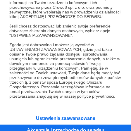
informacji na Twoim urządzeniu końcowym i ich
przechowywanie przez Crowd8 sp. z o.o. oraz podmioty
Tak, przejdź do strony
zewnętrzne, które wspierają nas w prowadzeniu działalności,
kliknij AKCEPTUJĘ I PRZECHODZĘ DO SERWISU.
Pozostań na Patronite
Jeśli chcesz dostosować lub zmienić swoje preferencje
dotyczące zbierania danych osobowych, wybierz opcję
"USTAWIENIA ZAAWANSOWANE".
Zgoda jest dobrowolna i możesz ją wycofać w
USTAWIENIACH ZAAWANSOWANYCH, gdzie jest także
Kategorie
opisane Twoje prawo żądania dostępu, sprostowania,
O Patronite
usunięcia lub ograniczenia przetwarzania danych, a także w
dowolnym momencie za pomocą ustawień Twojej
Dodatkowe produkty
przeglądarki w urządzeniu końcowym. Pamiętaj, że w
Pomoc
zależności od Twoich ustawień, Twoje dane będą mogły być
przekazywane do zewnętrznych odbiorców danych z państw
trzecich tj. z państw spoza Europejskiego Obszaru
Gospodarczego. Pozostałe szczegółowe informacje na
temat przetwarzania Twoich danych w tym celów
przetwarzania znajdują się w naszej polityce prywatności.
Regulamin
Polityka prywatności
Patronite Commons
Warunki korzystania z serwisu
Ustawienia zaawansowane
Akceptuję i przechodzę do serwisu