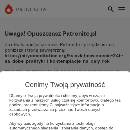
Uwaga! Opuszczasz Patronite.pl
Za chwilę opuścisz serwis Patronite i przejdziesz na
poniższą stronę zewnętrzną:
https://nityameditation.org/ksiazki/oswiecenie-24h-
na-dobe-praktyki-i-kontemplacje-na-caly-rok
Pamiętaj, że Patronite nie ponosi odpowiedzialności za
treści ani bezpieczeństwo odwiedzanych witryn.
Cenimy Twoją prywatność
Nie podawaj swoich danych logowania ani informacji
finansowych na podjerzanych stronach.
Dbamy o Twoją prywatność i chcemy, abyś w czasie
Sprawdź dokładnie adres URL, zanim klikniesz przycisk
korzystania z naszych usług czuł się komfortowo, dlatego też
"Tak, przejdź do strony".
poniżej prezentujemy Ci najważniejsze informacje o
Jeśli masz wątpliwości, wróć do Patronite i zweryfikuj
zasadach przetwarzania przez nas Twoich danych
osobowych.
link.
Aby wyrazić zgody na korzystanie z technologii
Czy na pewno chcesz kontynuować?
automatycznego śledzenia i zbierania danych, dostęp do