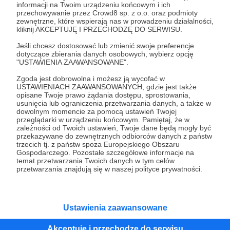
informacji na Twoim urządzeniu końcowym i ich
przechowywanie przez Crowd8 sp. z o.o. oraz podmioty
Tak, przejdź do strony
zewnętrzne, które wspierają nas w prowadzeniu działalności,
kliknij AKCEPTUJĘ I PRZECHODZĘ DO SERWISU.
Pozostań na Patronite
Jeśli chcesz dostosować lub zmienić swoje preferencje
dotyczące zbierania danych osobowych, wybierz opcję
"USTAWIENIA ZAAWANSOWANE".
Zgoda jest dobrowolna i możesz ją wycofać w
USTAWIENIACH ZAAWANSOWANYCH, gdzie jest także
Kategorie
opisane Twoje prawo żądania dostępu, sprostowania,
O Patronite
usunięcia lub ograniczenia przetwarzania danych, a także w
dowolnym momencie za pomocą ustawień Twojej
Dodatkowe produkty
przeglądarki w urządzeniu końcowym. Pamiętaj, że w
Pomoc
zależności od Twoich ustawień, Twoje dane będą mogły być
przekazywane do zewnętrznych odbiorców danych z państw
trzecich tj. z państw spoza Europejskiego Obszaru
Gospodarczego. Pozostałe szczegółowe informacje na
temat przetwarzania Twoich danych w tym celów
przetwarzania znajdują się w naszej polityce prywatności.
Regulamin
Polityka prywatności
Patronite Commons
Warunki korzystania z serwisu
Ustawienia zaawansowane
Akceptuję i przechodzę do serwisu