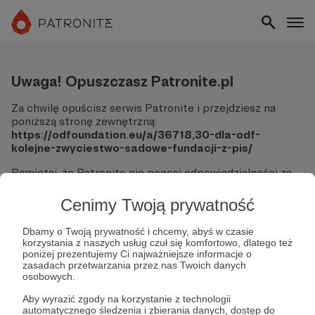
Uwaga! Opuszczasz Patronite.pl
Za chwilę opuścisz serwis Patronite i przejdziesz na
poniższą stronę zewnętrzną:
https://odfoundation.eu/a/36718,30-dla-odf-
kolejne-zwyciestwo-sadowe-fundacji-z-pis/
Pamiętaj, że Patronite nie ponosi odpowiedzialności za
treści ani bezpieczeństwo odwiedzanych witryn.
Cenimy Twoją prywatność
Nie podawaj swoich danych logowania ani informacji
finansowych na podjerzanych stronach.
Dbamy o Twoją prywatność i chcemy, abyś w czasie
Sprawdź dokładnie adres URL, zanim klikniesz przycisk
korzystania z naszych usług czuł się komfortowo, dlatego też
"Tak, przejdź do strony".
poniżej prezentujemy Ci najważniejsze informacje o
Jeśli masz wątpliwości, wróć do Patronite i zweryfikuj
zasadach przetwarzania przez nas Twoich danych
osobowych.
link.
Aby wyrazić zgody na korzystanie z technologii
Czy na pewno chcesz kontynuować?
automatycznego śledzenia i zbierania danych, dostęp do