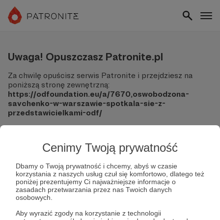
Uwaga! Opuszczasz Patronite.pl
Za chwilę opuścisz serwis Patronite i przejdziesz na
poniższą stronę zewnętrzną:
https://odfoundation.eu/a/7670,oswobodzona-
savchenko-w-warszawie-spotkala-sie-z-
przedstawicielkami-odf/
Pamiętaj, że Patronite nie ponosi odpowiedzialności za
treści ani bezpieczeństwo odwiedzanych witryn.
Cenimy Twoją prywatność
Nie podawaj swoich danych logowania ani informacji
finansowych na podjerzanych stronach.
Dbamy o Twoją prywatność i chcemy, abyś w czasie
korzystania z naszych usług czuł się komfortowo, dlatego też
Sprawdź dokładnie adres URL, zanim klikniesz przycisk
poniżej prezentujemy Ci najważniejsze informacje o
"Tak, przejdź do strony".
zasadach przetwarzania przez nas Twoich danych
Jeśli masz wątpliwości, wróć do Patronite i zweryfikuj
osobowych.
link.
Aby wyrazić zgody na korzystanie z technologii