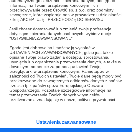
Czy na pewno chcesz kontynuować?
automatycznego śledzenia i zbierania danych, dostęp do
informacji na Twoim urządzeniu końcowym i ich
przechowywanie przez Crowd8 sp. z o.o. oraz podmioty
zewnętrzne, które wspierają nas w prowadzeniu działalności,
Tak, przejdź do strony
kliknij AKCEPTUJĘ I PRZECHODZĘ DO SERWISU.
Jeśli chcesz dostosować lub zmienić swoje preferencje
Pozostań na Patronite
dotyczące zbierania danych osobowych, wybierz opcję
"USTAWIENIA ZAAWANSOWANE".
Zgoda jest dobrowolna i możesz ją wycofać w
USTAWIENIACH ZAAWANSOWANYCH, gdzie jest także
Kategorie
opisane Twoje prawo żądania dostępu, sprostowania,
usunięcia lub ograniczenia przetwarzania danych, a także w
O Patronite
dowolnym momencie za pomocą ustawień Twojej
Dodatkowe produkty
przeglądarki w urządzeniu końcowym. Pamiętaj, że w
zależności od Twoich ustawień, Twoje dane będą mogły być
Pomoc
przekazywane do zewnętrznych odbiorców danych z państw
trzecich tj. z państw spoza Europejskiego Obszaru
Gospodarczego. Pozostałe szczegółowe informacje na
temat przetwarzania Twoich danych w tym celów
przetwarzania znajdują się w naszej polityce prywatności.
Regulamin
Polityka prywatności
Patronite Commons
Warunki korzystania z serwisu
Ustawienia zaawansowane