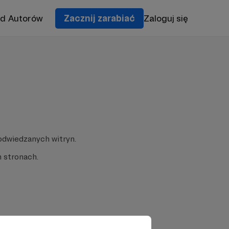
od Autorów
Zacznij zarabiać
Zaloguj się
odwiedzanych witryn.
 stronach.