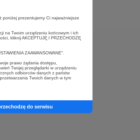
ż poniżej prezentujemy Ci najważniejsze
acji na Twoim urządzeniu końcowym i ich
alności, kliknij AKCEPTUJĘ I PRZECHODZĘ
Pomoc
cję "USTAWIENIA ZAAWANSOWANE".
FAQ
oje prawo żądania dostępu,
wień Twojej przeglądarki w urządzeniu
Kontakt z zespołem Patronite
trznych odbiorców danych z państw
 przetwarzania Twoich danych w tym
Zgłoś nadużycie
Rada Naukowa
przechodzę do serwisu