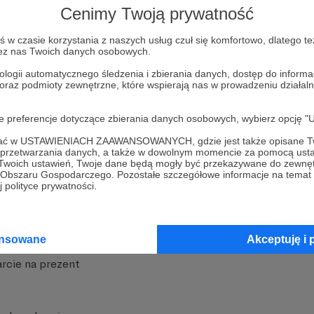
Cenimy Twoją prywatność
w czasie korzystania z naszych usług czuł się komfortowo, dlatego te
zez nas Twoich danych osobowych.
ologii automatycznego śledzenia i zbierania danych, dostęp do inform
 oraz podmioty zewnętrzne, które wspierają nas w prowadzeniu dział
nite
Dodatkowe produkty
oje preferencje dotyczące zbierania danych osobowych, wybierz op
iała
MCN Patronite
ofać w USTAWIENIACH ZAAWANSOWANYCH, gdzie jest także opisane Tw
a przetwarzania danych, a także w dowolnym momencie za pomocą usta
Patronite
Suppi.pl
 Twoich ustawień, Twoje dane będą mogły być przekazywane do zewnę
go Obszaru Gospodarczego. Pozostałe szczegółowe informacje na temat
 Patronite?
Twój sklep z gadżetami
 polityce prywatności.
dzy
Zniżki dla Patronów
Twórców
Projekt AI
ansowane
Akceptuję i 
rcie na prezent