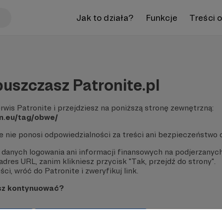
Jak to działa?
Funkcje
Treści 
uszczasz Patronite.pl
rwis Patronite i przejdziesz na poniższą stronę zewnętrzną:
on.eu/tag/obwe/
te nie ponosi odpowiedzialności za treści ani bezpieczeństwo 
 danych logowania ani informacji finansowych na podjerzanych
dres URL, zanim klikniesz przycisk "Tak, przejdź do strony".
ci, wróć do Patronite i zweryfikuj link.
sz kontynuować?
strony
Pozostań na Patronite