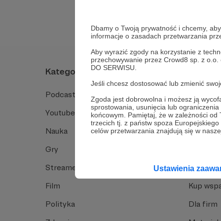
Dbamy o Twoją prywatność i chcemy, abyś 
informacje o zasadach przetwarzania pr
Aby wyrazić zgody na korzystanie z techn
przechowywanie przez Crowd8 sp. z o.o.
DO SERWISU.
Kategorie
O Patro
Jeśli chcesz dostosować lub zmienić sw
Podcast
Jak to dz
Zgoda jest dobrowolna i możesz ją wyc
sprostowania, usunięcia lub ograniczeni
Youtube
Funkcje 
końcowym. Pamiętaj, że w zależności od
trzecich tj. z państw spoza Europejskie
Nauka
Dlaczego
celów przetwarzania znajdują się w naszej
Gry
Baza wie
Streamerzy
Opinie 
Ustawienia zaaw
Film
Kup wspa
Polityka
Dla firm