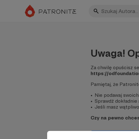
Uwaga! Op
Za chwilę opuścisz se
https://odfoundati
Pamiętaj, że Patroni
Nie podawaj swoich
Sprawdź dokładnie a
Jeśli masz wątpliwoś
Czy na pewno chce
Tak, przejdź do 