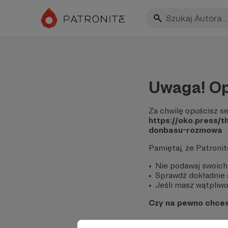
Uwaga! Op
Za chwilę opuścisz se
https://oko.press/
donbasu-rozmowa
Pamiętaj, że Patroni
Nie podawaj swoich
Sprawdź dokładnie a
Jeśli masz wątpliwoś
Czy na pewno chce