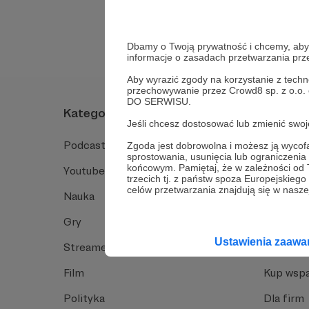
Tak, przejdź do 
Dbamy o Twoją prywatność i chcemy, abyś 
informacje o zasadach przetwarzania pr
Aby wyrazić zgody na korzystanie z techn
przechowywanie przez Crowd8 sp. z o.o.
DO SERWISU.
Kategorie
O Patro
Jeśli chcesz dostosować lub zmienić sw
Podcast
Jak to dz
Zgoda jest dobrowolna i możesz ją wyc
sprostowania, usunięcia lub ograniczeni
końcowym. Pamiętaj, że w zależności od
Youtube
Funkcje 
trzecich tj. z państw spoza Europejskie
celów przetwarzania znajdują się w naszej
Nauka
Dlaczego
Gry
Baza wie
Ustawienia zaaw
Streamerzy
Opinie 
Film
Kup wspa
Polityka
Dla firm