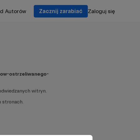
od Autorów
Zacznij zarabiać
Zaloguj się
cow-ostrzeliwanego-
odwiedzanych witryn.
 stronach.