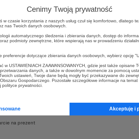
strony
Pozostań na Patronite
Cenimy Twoją prywatność
w czasie korzystania z naszych usług czuł się komfortowo, dlatego te
zez nas Twoich danych osobowych.
ologii automatycznego śledzenia i zbierania danych, dostęp do inform
 oraz podmioty zewnętrzne, które wspierają nas w prowadzeniu dział
nite
Dodatkowe produkty
oje preferencje dotyczące zbierania danych osobowych, wybierz op
iała
MCN Patronite
ofać w USTAWIENIACH ZAAWANSOWANYCH, gdzie jest także opisane Tw
a przetwarzania danych, a także w dowolnym momencie za pomocą usta
 Twoich ustawień, Twoje dane będą mogły być przekazywane do zewnę
Patronite
Suppi.pl
go Obszaru Gospodarczego. Pozostałe szczegółowe informacje na temat
 polityce prywatności.
 Patronite?
Twój sklep z gadżetami
dzy
Zniżki dla Patronów
ansowane
Akceptuję i 
Twórców
Projekt AI
rcie na prezent