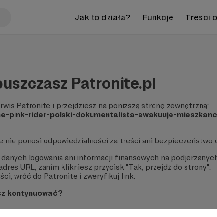
Jak to działa?
Funkcje
Treści 
uszczasz Patronite.pl
rwis Patronite i przejdziesz na poniższą stronę zewnętrzną:
the-pink-rider-polski-dokumentalista-ewakuuje-mieszkan
te nie ponosi odpowiedzialności za treści ani bezpieczeństwo 
 danych logowania ani informacji finansowych na podjerzanych
dres URL, zanim klikniesz przycisk "Tak, przejdź do strony".
ci, wróć do Patronite i zweryfikuj link.
sz kontynuować?