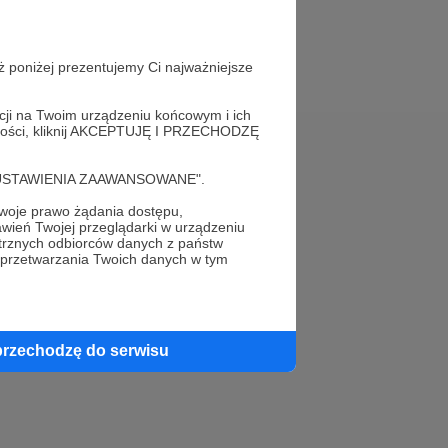
ż poniżej prezentujemy Ci najważniejsze
acji na Twoim urządzeniu końcowym i ich
alności, kliknij AKCEPTUJĘ I PRZECHODZĘ
Pomoc
cję "USTAWIENIA ZAAWANSOWANE".
FAQ
oje prawo żądania dostępu,
wień Twojej przeglądarki w urządzeniu
trznych odbiorców danych z państw
Kontakt z zespołem Patronite
 przetwarzania Twoich danych w tym
Zgłoś nadużycie
Rada Naukowa
przechodzę do serwisu