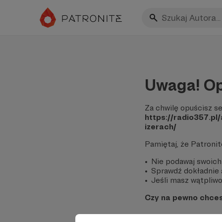
Uwaga! Op
Za chwilę opuścisz se
https://radio357.p
izerach/
Pamiętaj, że Patroni
Nie podawaj swoich
Sprawdź dokładnie a
Jeśli masz wątpliwoś
Czy na pewno chce