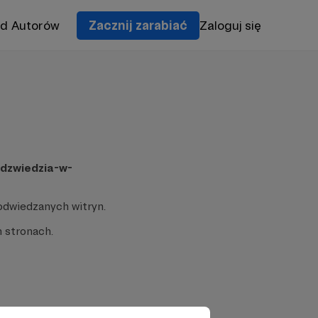
od Autorów
Zacznij zarabiać
Zaloguj się
edzwiedzia-w-
odwiedzanych witryn.
 stronach.