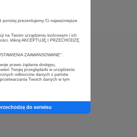
ż poniżej prezentujemy Ci najważniejsze
acji na Twoim urządzeniu końcowym i ich
alności, kliknij AKCEPTUJĘ I PRZECHODZĘ
Pomoc
cję "USTAWIENIA ZAAWANSOWANE".
FAQ
oje prawo żądania dostępu,
wień Twojej przeglądarki w urządzeniu
trznych odbiorców danych z państw
Kontakt z zespołem Patronite
 przetwarzania Twoich danych w tym
Zgłoś nadużycie
Rada Naukowa
przechodzę do serwisu