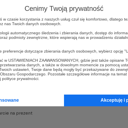
strony
Pozostań na Patronite
Cenimy Twoją prywatność
w czasie korzystania z naszych usług czuł się komfortowo, dlatego te
zez nas Twoich danych osobowych.
ologii automatycznego śledzenia i zbierania danych, dostęp do inform
 oraz podmioty zewnętrzne, które wspierają nas w prowadzeniu dział
nite
Dodatkowe produkty
oje preferencje dotyczące zbierania danych osobowych, wybierz op
iała
MCN Patronite
ofać w USTAWIENIACH ZAAWANSOWANYCH, gdzie jest także opisane Tw
a przetwarzania danych, a także w dowolnym momencie za pomocą usta
 Twoich ustawień, Twoje dane będą mogły być przekazywane do zewnę
Patronite
Suppi.pl
go Obszaru Gospodarczego. Pozostałe szczegółowe informacje na temat
 polityce prywatności.
 Patronite?
Twój sklep z gadżetami
dzy
Zniżki dla Patronów
ansowane
Akceptuję i 
Twórców
Projekt AI
rcie na prezent