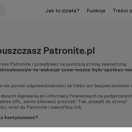
Jak to działa?
Funkcje
Treści 
uszczasz Patronite.pl
rwis Patronite i przejdziesz na poniższą stronę zewnętrzną:
l/aktualnosci/w-te-wakacje-znow-mozna-bylo-spotkac-ni
te nie ponosi odpowiedzialności za treści ani bezpieczeństwo 
 danych logowania ani informacji finansowych na podjerzanych
dres URL, zanim klikniesz przycisk "Tak, przejdź do strony".
ci, wróć do Patronite i zweryfikuj link.
sz kontynuować?