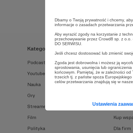
Tak, przejdź do 
Dbamy o Twoją prywatność i chcemy, abyś 
informacje o zasadach przetwarzania pr
Aby wyrazić zgody na korzystanie z techn
przechowywanie przez Crowd8 sp. z o.o.
DO SERWISU.
Kategorie
O Patro
Jeśli chcesz dostosować lub zmienić sw
Podcast
Jak to dz
Zgoda jest dobrowolna i możesz ją wyc
sprostowania, usunięcia lub ograniczeni
końcowym. Pamiętaj, że w zależności od
Youtube
Funkcje 
trzecich tj. z państw spoza Europejskie
celów przetwarzania znajdują się w naszej
Nauka
Dlaczego
Gry
Baza wie
Ustawienia zaaw
Streamerzy
Opinie 
Film
Kup wspa
Polityka
Dla firm