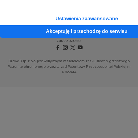
Unia Europejska
Ustawienia zaawansowane
Copyright 2026 © Patronite.
Akceptuję i przechodzę do serwisu
Wszelkie prawa
zastrzeżone.
Crowd8 sp. z o.o. jest wyłącznym właścicielem znaku słowno-graficznego
Patronite chronionego przez Urząd Patentowy Rzeczpospolitej Polskiej nr
R.322414