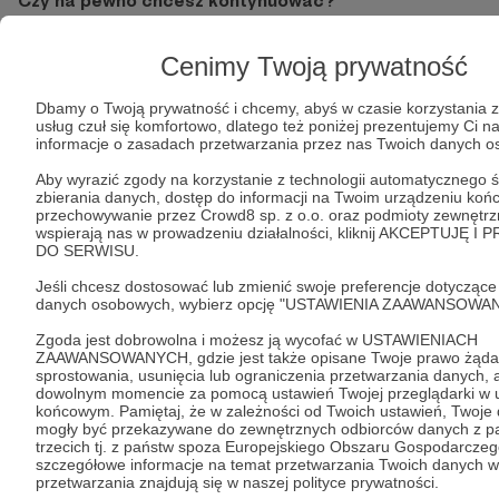
Czy na pewno chcesz kontynuować?
Cenimy Twoją prywatność
Tak, przejdź do strony
Dbamy o Twoją prywatność i chcemy, abyś w czasie korzystania 
Pozostań na Patronite
usług czuł się komfortowo, dlatego też poniżej prezentujemy Ci n
informacje o zasadach przetwarzania przez nas Twoich danych 
Aby wyrazić zgody na korzystanie z technologii automatycznego ś
zbierania danych, dostęp do informacji na Twoim urządzeniu koń
przechowywanie przez Crowd8 sp. z o.o. oraz podmioty zewnętrz
Kategorie
wspierają nas w prowadzeniu działalności, kliknij AKCEPTUJĘ 
O Patronite
DO SERWISU.
Dodatkowe produkty
Jeśli chcesz dostosować lub zmienić swoje preferencje dotyczące
Pomoc
danych osobowych, wybierz opcję "USTAWIENIA ZAAWANSOWAN
Zgoda jest dobrowolna i możesz ją wycofać w USTAWIENIACH
ZAAWANSOWANYCH, gdzie jest także opisane Twoje prawo żądan
sprostowania, usunięcia lub ograniczenia przetwarzania danych, 
dowolnym momencie za pomocą ustawień Twojej przeglądarki w 
Regulamin
Polityka prywatności
Patronite Commons
końcowym. Pamiętaj, że w zależności od Twoich ustawień, Twoje
Warunki korzystania z serwisu
mogły być przekazywane do zewnętrznych odbiorców danych z p
trzecich tj. z państw spoza Europejskiego Obszaru Gospodarczeg
szczegółowe informacje na temat przetwarzania Twoich danych w
przetwarzania znajdują się w naszej polityce prywatności.