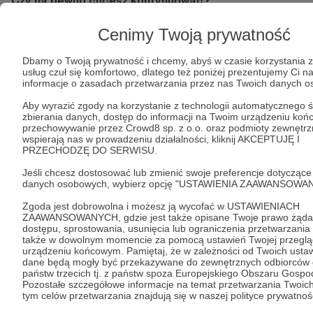
Czy na pewno chcesz kontynuować?
Cenimy Twoją prywatność
Tak, przejdź do strony
Dbamy o Twoją prywatność i chcemy, abyś w czasie korzystania 
Pozostań na Patronite
usług czuł się komfortowo, dlatego też poniżej prezentujemy Ci n
informacje o zasadach przetwarzania przez nas Twoich danych 
Aby wyrazić zgody na korzystanie z technologii automatycznego ś
zbierania danych, dostęp do informacji na Twoim urządzeniu koń
przechowywanie przez Crowd8 sp. z o.o. oraz podmioty zewnętrz
Kategorie
wspierają nas w prowadzeniu działalności, kliknij AKCEPTUJĘ I
PRZECHODZĘ DO SERWISU.
O Patronite
Dodatkowe produkty
Jeśli chcesz dostosować lub zmienić swoje preferencje dotyczące
danych osobowych, wybierz opcję "USTAWIENIA ZAAWANSOWAN
Pomoc
Zgoda jest dobrowolna i możesz ją wycofać w USTAWIENIACH
ZAAWANSOWANYCH, gdzie jest także opisane Twoje prawo żąda
dostępu, sprostowania, usunięcia lub ograniczenia przetwarzania
także w dowolnym momencie za pomocą ustawień Twojej przeglą
Regulamin
Polityka prywatności
Patronite Commons
urządzeniu końcowym. Pamiętaj, że w zależności od Twoich usta
dane będą mogły być przekazywane do zewnętrznych odbiorców 
Warunki korzystania z serwisu
państw trzecich tj. z państw spoza Europejskiego Obszaru Gospo
Pozostałe szczegółowe informacje na temat przetwarzania Twoic
tym celów przetwarzania znajdują się w naszej polityce prywatnoś