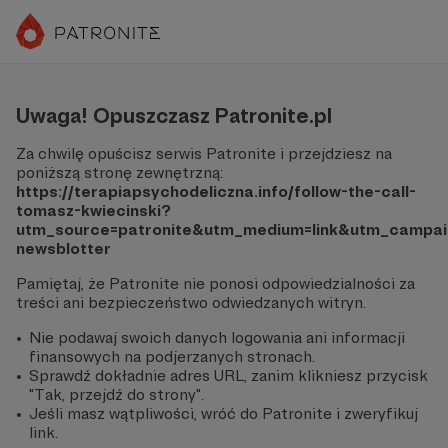
Uwaga! Opuszczasz Patronite.pl
Za chwilę opuścisz serwis Patronite i przejdziesz na
poniższą stronę zewnętrzną:
https://terapiapsychodeliczna.info/follow-the-call-
tomasz-kwiecinski?
utm_source=patronite&utm_medium=link&utm_campaig
newsblotter
Pamiętaj, że Patronite nie ponosi odpowiedzialności za
treści ani bezpieczeństwo odwiedzanych witryn.
Nie podawaj swoich danych logowania ani informacji
finansowych na podjerzanych stronach.
Sprawdź dokładnie adres URL, zanim klikniesz przycisk
"Tak, przejdź do strony".
Jeśli masz wątpliwości, wróć do Patronite i zweryfikuj
link.