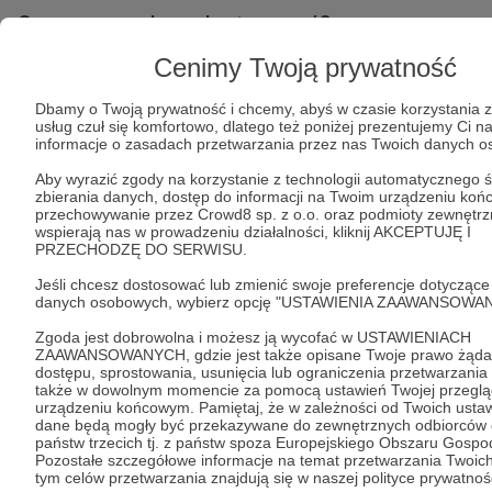
Czy na pewno chcesz kontynuować?
Cenimy Twoją prywatność
Tak, przejdź do strony
Dbamy o Twoją prywatność i chcemy, abyś w czasie korzystania 
usług czuł się komfortowo, dlatego też poniżej prezentujemy Ci n
Pozostań na Patronite
informacje o zasadach przetwarzania przez nas Twoich danych 
Aby wyrazić zgody na korzystanie z technologii automatycznego ś
zbierania danych, dostęp do informacji na Twoim urządzeniu koń
przechowywanie przez Crowd8 sp. z o.o. oraz podmioty zewnętrz
wspierają nas w prowadzeniu działalności, kliknij AKCEPTUJĘ I
Kategorie
PRZECHODZĘ DO SERWISU.
O Patronite
Jeśli chcesz dostosować lub zmienić swoje preferencje dotyczące
Dodatkowe produkty
danych osobowych, wybierz opcję "USTAWIENIA ZAAWANSOWAN
Pomoc
Zgoda jest dobrowolna i możesz ją wycofać w USTAWIENIACH
ZAAWANSOWANYCH, gdzie jest także opisane Twoje prawo żąda
dostępu, sprostowania, usunięcia lub ograniczenia przetwarzania
także w dowolnym momencie za pomocą ustawień Twojej przeglą
urządzeniu końcowym. Pamiętaj, że w zależności od Twoich usta
Regulamin
Polityka prywatności
Patronite Commons
dane będą mogły być przekazywane do zewnętrznych odbiorców 
Warunki korzystania z serwisu
państw trzecich tj. z państw spoza Europejskiego Obszaru Gospo
Pozostałe szczegółowe informacje na temat przetwarzania Twoic
tym celów przetwarzania znajdują się w naszej polityce prywatnoś