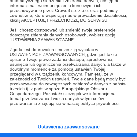
Czy na pewno chcesz kontynuować?
automatycznego śledzenia i zbierania danych, dostęp do
informacji na Twoim urządzeniu końcowym i ich
przechowywanie przez Crowd8 sp. z o.o. oraz podmioty
zewnętrzne, które wspierają nas w prowadzeniu działalności,
Tak, przejdź do strony
kliknij AKCEPTUJĘ I PRZECHODZĘ DO SERWISU.
Jeśli chcesz dostosować lub zmienić swoje preferencje
Pozostań na Patronite
dotyczące zbierania danych osobowych, wybierz opcję
"USTAWIENIA ZAAWANSOWANE".
Zgoda jest dobrowolna i możesz ją wycofać w
USTAWIENIACH ZAAWANSOWANYCH, gdzie jest także
Kategorie
opisane Twoje prawo żądania dostępu, sprostowania,
usunięcia lub ograniczenia przetwarzania danych, a także w
O Patronite
dowolnym momencie za pomocą ustawień Twojej
Dodatkowe produkty
przeglądarki w urządzeniu końcowym. Pamiętaj, że w
zależności od Twoich ustawień, Twoje dane będą mogły być
Pomoc
przekazywane do zewnętrznych odbiorców danych z państw
trzecich tj. z państw spoza Europejskiego Obszaru
Gospodarczego. Pozostałe szczegółowe informacje na
temat przetwarzania Twoich danych w tym celów
przetwarzania znajdują się w naszej polityce prywatności.
Regulamin
Polityka prywatności
Patronite Commons
Warunki korzystania z serwisu
Ustawienia zaawansowane