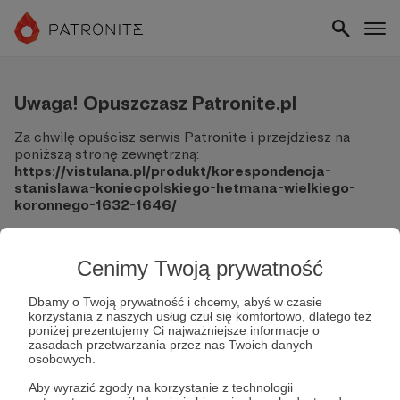
Uwaga! Opuszczasz Patronite.pl
Za chwilę opuścisz serwis Patronite i przejdziesz na
poniższą stronę zewnętrzną:
https://vistulana.pl/produkt/korespondencja-
stanislawa-koniecpolskiego-hetmana-wielkiego-
koronnego-1632-1646/
Pamiętaj, że Patronite nie ponosi odpowiedzialności za
treści ani bezpieczeństwo odwiedzanych witryn.
Cenimy Twoją prywatność
Nie podawaj swoich danych logowania ani informacji
finansowych na podjerzanych stronach.
Dbamy o Twoją prywatność i chcemy, abyś w czasie
korzystania z naszych usług czuł się komfortowo, dlatego też
Sprawdź dokładnie adres URL, zanim klikniesz przycisk
poniżej prezentujemy Ci najważniejsze informacje o
"Tak, przejdź do strony".
zasadach przetwarzania przez nas Twoich danych
Jeśli masz wątpliwości, wróć do Patronite i zweryfikuj
osobowych.
link.
Aby wyrazić zgody na korzystanie z technologii