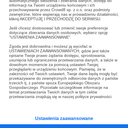
Czy na pewno chcesz kontynuować?
automatycznego śledzenia i zbierania danych, dostęp do
informacji na Twoim urządzeniu końcowym i ich
przechowywanie przez Crowd8 sp. z o.o. oraz podmioty
zewnętrzne, które wspierają nas w prowadzeniu działalności,
Tak, przejdź do strony
kliknij AKCEPTUJĘ I PRZECHODZĘ DO SERWISU.
Jeśli chcesz dostosować lub zmienić swoje preferencje
Pozostań na Patronite
dotyczące zbierania danych osobowych, wybierz opcję
"USTAWIENIA ZAAWANSOWANE".
Zgoda jest dobrowolna i możesz ją wycofać w
USTAWIENIACH ZAAWANSOWANYCH, gdzie jest także
Kategorie
opisane Twoje prawo żądania dostępu, sprostowania,
usunięcia lub ograniczenia przetwarzania danych, a także w
O Patronite
dowolnym momencie za pomocą ustawień Twojej
Dodatkowe produkty
przeglądarki w urządzeniu końcowym. Pamiętaj, że w
zależności od Twoich ustawień, Twoje dane będą mogły być
Pomoc
przekazywane do zewnętrznych odbiorców danych z państw
trzecich tj. z państw spoza Europejskiego Obszaru
Gospodarczego. Pozostałe szczegółowe informacje na
temat przetwarzania Twoich danych w tym celów
przetwarzania znajdują się w naszej polityce prywatności.
Regulamin
Polityka prywatności
Patronite Commons
Warunki korzystania z serwisu
Ustawienia zaawansowane