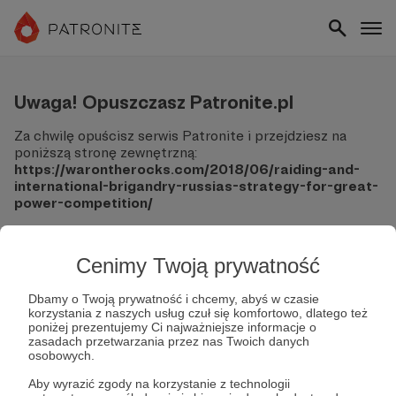
Uwaga! Opuszczasz Patronite.pl
Za chwilę opuścisz serwis Patronite i przejdziesz na
poniższą stronę zewnętrzną:
https://warontherocks.com/2018/06/raiding-and-
international-brigandry-russias-strategy-for-great-
power-competition/
Pamiętaj, że Patronite nie ponosi odpowiedzialności za
treści ani bezpieczeństwo odwiedzanych witryn.
Cenimy Twoją prywatność
Nie podawaj swoich danych logowania ani informacji
finansowych na podjerzanych stronach.
Dbamy o Twoją prywatność i chcemy, abyś w czasie
korzystania z naszych usług czuł się komfortowo, dlatego też
Sprawdź dokładnie adres URL, zanim klikniesz przycisk
poniżej prezentujemy Ci najważniejsze informacje o
"Tak, przejdź do strony".
zasadach przetwarzania przez nas Twoich danych
Jeśli masz wątpliwości, wróć do Patronite i zweryfikuj
osobowych.
link.
Aby wyrazić zgody na korzystanie z technologii