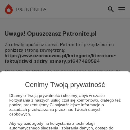
Uwaga! Opuszczasz Patronite.pl
Za chwilę opuścisz serwis Patronite i przejdziesz na
poniższą stronę zewnętrzną:
https://www.czarnaowca.pl/kategorie/literatura-
faktu/dziwki-zdziry-szmaty,p1647429524
Pamiętaj, że Patronite nie ponosi odpowiedzialności za
treści ani bezpieczeństwo odwiedzanych witryn.
Cenimy Twoją prywatność
Nie podawaj swoich danych logowania ani informacji
finansowych na podjerzanych stronach.
Dbamy o Twoją prywatność i chcemy, abyś w czasie
Sprawdź dokładnie adres URL, zanim klikniesz przycisk
korzystania z naszych usług czuł się komfortowo, dlatego też
"Tak, przejdź do strony".
poniżej prezentujemy Ci najważniejsze informacje o
Jeśli masz wątpliwości, wróć do Patronite i zweryfikuj
zasadach przetwarzania przez nas Twoich danych
osobowych.
link.
Aby wyrazić zgody na korzystanie z technologii
Czy na pewno chcesz kontynuować?
automatycznego śledzenia i zbierania danych, dostęp do