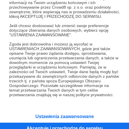
informacji na Twoim urządzeniu końcowym i ich
przechowywanie przez Crowd8 sp. z o.o. oraz podmioty
Tak, przejdź do strony
zewnętrzne, które wspierają nas w prowadzeniu działalności,
kliknij AKCEPTUJĘ I PRZECHODZĘ DO SERWISU.
Pozostań na Patronite
Jeśli chcesz dostosować lub zmienić swoje preferencje
dotyczące zbierania danych osobowych, wybierz opcję
"USTAWIENIA ZAAWANSOWANE".
Zgoda jest dobrowolna i możesz ją wycofać w
USTAWIENIACH ZAAWANSOWANYCH, gdzie jest także
Kategorie
opisane Twoje prawo żądania dostępu, sprostowania,
O Patronite
usunięcia lub ograniczenia przetwarzania danych, a także w
dowolnym momencie za pomocą ustawień Twojej
Dodatkowe produkty
przeglądarki w urządzeniu końcowym. Pamiętaj, że w
Pomoc
zależności od Twoich ustawień, Twoje dane będą mogły być
przekazywane do zewnętrznych odbiorców danych z państw
trzecich tj. z państw spoza Europejskiego Obszaru
Gospodarczego. Pozostałe szczegółowe informacje na
temat przetwarzania Twoich danych w tym celów
przetwarzania znajdują się w naszej polityce prywatności.
Regulamin
Polityka prywatności
Patronite Commons
Warunki korzystania z serwisu
Ustawienia zaawansowane
Akceptuję i przechodzę do serwisu