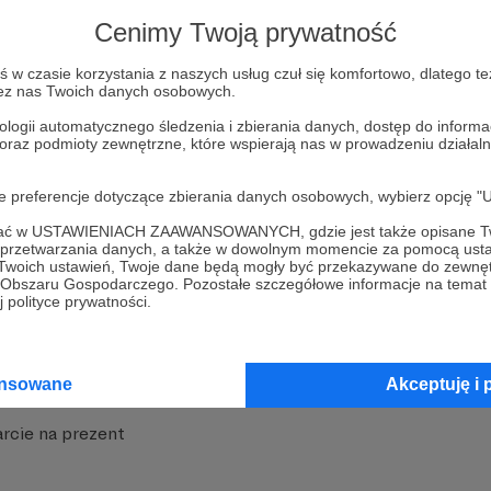
strony
Pozostań na Patronite
Cenimy Twoją prywatność
w czasie korzystania z naszych usług czuł się komfortowo, dlatego te
zez nas Twoich danych osobowych.
ologii automatycznego śledzenia i zbierania danych, dostęp do inform
 oraz podmioty zewnętrzne, które wspierają nas w prowadzeniu dział
nite
Dodatkowe produkty
oje preferencje dotyczące zbierania danych osobowych, wybierz op
iała
MCN Patronite
ofać w USTAWIENIACH ZAAWANSOWANYCH, gdzie jest także opisane Tw
a przetwarzania danych, a także w dowolnym momencie za pomocą usta
 Twoich ustawień, Twoje dane będą mogły być przekazywane do zewnę
Patronite
Suppi.pl
go Obszaru Gospodarczego. Pozostałe szczegółowe informacje na temat
 polityce prywatności.
 Patronite?
Twój sklep z gadżetami
dzy
Zniżki dla Patronów
ansowane
Akceptuję i 
Twórców
Projekt AI
rcie na prezent