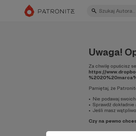
Uwaga! Op
Za chwilę opuścisz se
https://www.drop
%2020%20marca%2
Pamiętaj, że Patroni
Nie podawaj swoich
Sprawdź dokładnie a
Jeśli masz wątpliwoś
Czy na pewno chce