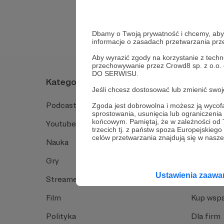
Tak, przejdź do 
Dbamy o Twoją prywatność i chcemy, abyś 
informacje o zasadach przetwarzania pr
Aby wyrazić zgody na korzystanie z techn
przechowywanie przez Crowd8 sp. z o.o.
DO SERWISU.
Kategorie
O Patro
Jeśli chcesz dostosować lub zmienić sw
Podcast
Jak to dz
Zgoda jest dobrowolna i możesz ją wyc
sprostowania, usunięcia lub ograniczeni
końcowym. Pamiętaj, że w zależności od
Youtube
Funkcje 
trzecich tj. z państw spoza Europejskie
celów przetwarzania znajdują się w naszej
Nauka
Dlaczego
Gry
Baza wie
Ustawienia zaaw
Streamerzy
Opinie 
Film
Kup wspa
Polityka
Dla firm