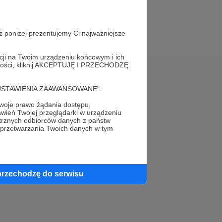
ż poniżej prezentujemy Ci najważniejsze
acji na Twoim urządzeniu końcowym i ich
alności, kliknij AKCEPTUJĘ I PRZECHODZĘ
Pomoc
cję "USTAWIENIA ZAAWANSOWANE".
FAQ
oje prawo żądania dostępu,
wień Twojej przeglądarki w urządzeniu
trznych odbiorców danych z państw
Kontakt z zespołem Patronite
 przetwarzania Twoich danych w tym
Zgłoś nadużycie
Rada Naukowa
przechodzę do serwisu