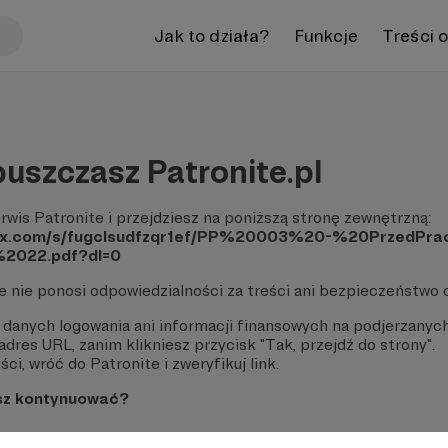
Jak to działa?
Funkcje
Treści 
uszczasz Patronite.pl
rwis Patronite i przejdziesz na poniższą stronę zewnętrzną:
box.com/s/fugclsudfzqr1ef/PP%20003%20-%20PrzedPr
022.pdf?dl=0
te nie ponosi odpowiedzialności za treści ani bezpieczeństwo 
 danych logowania ani informacji finansowych na podjerzanych
dres URL, zanim klikniesz przycisk "Tak, przejdź do strony".
ci, wróć do Patronite i zweryfikuj link.
sz kontynuować?