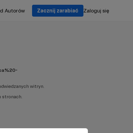
od Autorów
Zacznij zarabiać
Zaloguj się
aca%20-
odwiedzanych witryn.
 stronach.