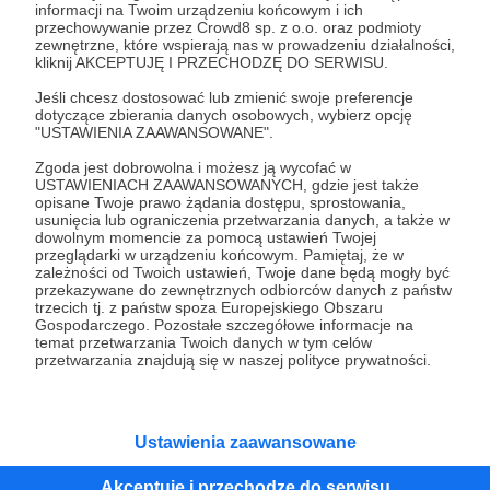
informacji na Twoim urządzeniu końcowym i ich
przechowywanie przez Crowd8 sp. z o.o. oraz podmioty
Tak, przejdź do strony
zewnętrzne, które wspierają nas w prowadzeniu działalności,
kliknij AKCEPTUJĘ I PRZECHODZĘ DO SERWISU.
Pozostań na Patronite
Jeśli chcesz dostosować lub zmienić swoje preferencje
dotyczące zbierania danych osobowych, wybierz opcję
"USTAWIENIA ZAAWANSOWANE".
Zgoda jest dobrowolna i możesz ją wycofać w
USTAWIENIACH ZAAWANSOWANYCH, gdzie jest także
Kategorie
opisane Twoje prawo żądania dostępu, sprostowania,
O Patronite
usunięcia lub ograniczenia przetwarzania danych, a także w
dowolnym momencie za pomocą ustawień Twojej
Dodatkowe produkty
przeglądarki w urządzeniu końcowym. Pamiętaj, że w
Pomoc
zależności od Twoich ustawień, Twoje dane będą mogły być
przekazywane do zewnętrznych odbiorców danych z państw
trzecich tj. z państw spoza Europejskiego Obszaru
Gospodarczego. Pozostałe szczegółowe informacje na
temat przetwarzania Twoich danych w tym celów
przetwarzania znajdują się w naszej polityce prywatności.
Regulamin
Polityka prywatności
Patronite Commons
Warunki korzystania z serwisu
Ustawienia zaawansowane
Akceptuję i przechodzę do serwisu