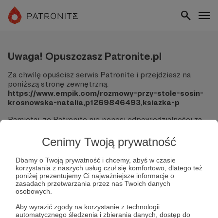
Uwaga! Opuszczasz Patronite.pl
Za chwilę opuścisz serwis Patronite i przejdziesz na
poniższą stronę zewnętrzną:
https://www.empik.com/rozmowy-przy-stole-sosin-
krosnowska-natalia,p1269846493,ksiazka-p
Pamiętaj, że Patronite nie ponosi odpowiedzialności za
treści ani bezpieczeństwo odwiedzanych witryn.
Cenimy Twoją prywatność
Nie podawaj swoich danych logowania ani informacji
finansowych na podjerzanych stronach.
Dbamy o Twoją prywatność i chcemy, abyś w czasie
Sprawdź dokładnie adres URL, zanim klikniesz przycisk
korzystania z naszych usług czuł się komfortowo, dlatego też
"Tak, przejdź do strony".
poniżej prezentujemy Ci najważniejsze informacje o
Jeśli masz wątpliwości, wróć do Patronite i zweryfikuj
zasadach przetwarzania przez nas Twoich danych
osobowych.
link.
Aby wyrazić zgody na korzystanie z technologii
Czy na pewno chcesz kontynuować?
automatycznego śledzenia i zbierania danych, dostęp do