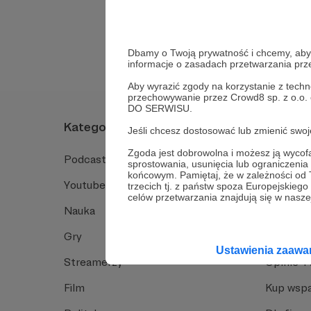
Tak, przejdź do 
Dbamy o Twoją prywatność i chcemy, abyś 
informacje o zasadach przetwarzania pr
Aby wyrazić zgody na korzystanie z techn
przechowywanie przez Crowd8 sp. z o.o.
DO SERWISU.
Kategorie
O Patro
Jeśli chcesz dostosować lub zmienić sw
Zgoda jest dobrowolna i możesz ją wyc
Podcast
Jak to dz
sprostowania, usunięcia lub ograniczeni
końcowym. Pamiętaj, że w zależności od
Youtube
Funkcje 
trzecich tj. z państw spoza Europejskie
celów przetwarzania znajdują się w naszej
Nauka
Dlaczego
Gry
Baza wie
Ustawienia zaaw
Streamerzy
Opinie 
Film
Kup wspa