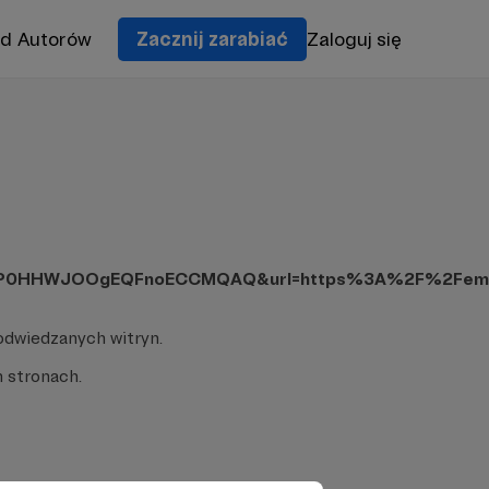
od Autorów
Zacznij zarabiać
Zaloguj się
hP0HHWJOOgEQFnoECCMQAQ&url=https%3A%2F%2Femoji
odwiedzanych witryn.
 stronach.