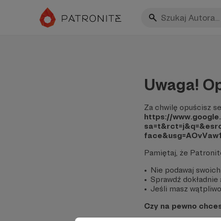
Uwaga! Op
Za chwilę opuścisz se
https://www.google
sa=t&rct=j&q=&e
face&usg=AOvVaw
Pamiętaj, że Patroni
Nie podawaj swoich
Sprawdź dokładnie a
Jeśli masz wątpliwoś
Czy na pewno chce