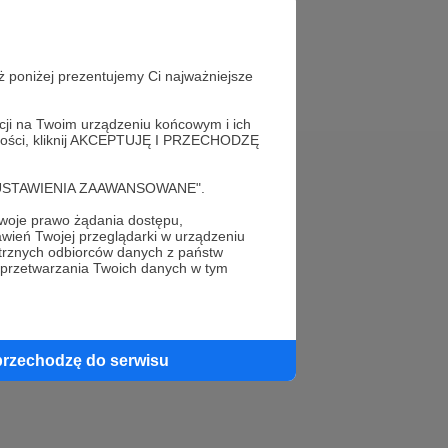
ż poniżej prezentujemy Ci najważniejsze
acji na Twoim urządzeniu końcowym i ich
alności, kliknij AKCEPTUJĘ I PRZECHODZĘ
Pomoc
cję "USTAWIENIA ZAAWANSOWANE".
oje prawo żądania dostępu,
FAQ
wień Twojej przeglądarki w urządzeniu
trznych odbiorców danych z państw
Kontakt z zespołem Patronite
 przetwarzania Twoich danych w tym
Zgłoś nadużycie
Rada Naukowa
przechodzę do serwisu