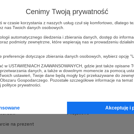
strony
Pozostań na Patronite
Cenimy Twoją prywatność
w czasie korzystania z naszych usług czuł się komfortowo, dlatego te
zez nas Twoich danych osobowych.
ologii automatycznego śledzenia i zbierania danych, dostęp do inform
 oraz podmioty zewnętrzne, które wspierają nas w prowadzeniu dział
nite
Dodatkowe produkty
oje preferencje dotyczące zbierania danych osobowych, wybierz op
ofać w USTAWIENIACH ZAAWANSOWANYCH, gdzie jest także opisane Tw
iała
MCN Patronite
a przetwarzania danych, a także w dowolnym momencie za pomocą usta
 Twoich ustawień, Twoje dane będą mogły być przekazywane do zewnę
Patronite
Suppi.pl
go Obszaru Gospodarczego. Pozostałe szczegółowe informacje na temat
 polityce prywatności.
 Patronite?
Twój sklep z gadżetami
dzy
Zniżki dla Patronów
ansowane
Akceptuję i 
Twórców
Projekt AI
rcie na prezent