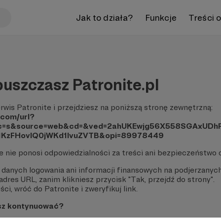
Jak to działa?
Funkcje
Treści 
uszczasz Patronite.pl
rwis Patronite i przejdziesz na poniższą stronę zewnętrzną:
.com/url?
src=s&source=web&cd=&ved=2ahUKEwjg56X558SGAxUD
1KzFHovlQ0jWKd1IvuZVTB&opi=89978449
te nie ponosi odpowiedzialności za treści ani bezpieczeństwo 
 danych logowania ani informacji finansowych na podjerzanych
dres URL, zanim klikniesz przycisk "Tak, przejdź do strony".
ci, wróć do Patronite i zweryfikuj link.
sz kontynuować?