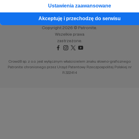
Ustawienia zaawansowane
Unia Europejska
Akceptuję i przechodzę do serwisu
Copyright 2026 © Patronite.
Wszelkie prawa
zastrzeżone.
Crowd8 sp. z o.o. jest wyłącznym właścicielem znaku słowno-graficznego
Patronite chronionego przez Urząd Patentowy Rzeczpospolitej Polskiej nr
R.322414