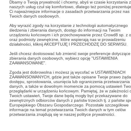
Czy na pewno chcesz kontynuować?
Dbamy o Twoją prywatność i chcemy, abyś w czasie korzystania z
naszych usług czuł się komfortowo, dlatego też poniżej prezentu
Ci najważniejsze informacje o zasadach przetwarzania przez nas
Twoich danych osobowych.
Tak, przejdź do strony
Aby wyrazić zgody na korzystanie z technologii automatycznego
Pozostań na Patronite
śledzenia i zbierania danych, dostęp do informacji na Twoim
urządzeniu końcowym i ich przechowywanie przez Crowd8 sp. z o
oraz podmioty zewnętrzne, które wspierają nas w prowadzeniu
działalności, kliknij AKCEPTUJĘ I PRZECHODZĘ DO SERWISU.
Jeśli chcesz dostosować lub zmienić swoje preferencje dotyczące
Kategorie
zbierania danych osobowych, wybierz opcję "USTAWIENIA
ZAAWANSOWANE".
O Patronite
Dodatkowe produkty
Zgoda jest dobrowolna i możesz ją wycofać w USTAWIENIACH
ZAAWANSOWANYCH, gdzie jest także opisane Twoje prawo żąda
Pomoc
dostępu, sprostowania, usunięcia lub ograniczenia przetwarzania
danych, a także w dowolnym momencie za pomocą ustawień Twoj
przeglądarki w urządzeniu końcowym. Pamiętaj, że w zależności 
Twoich ustawień, Twoje dane będą mogły być przekazywane do
zewnętrznych odbiorców danych z państw trzecich tj. z państw s
Regulamin
Polityka prywatności
Patronite Commons
Europejskiego Obszaru Gospodarczego. Pozostałe szczegółowe
informacje na temat przetwarzania Twoich danych w tym celów
Warunki korzystania z serwisu
przetwarzania znajdują się w naszej polityce prywatności.