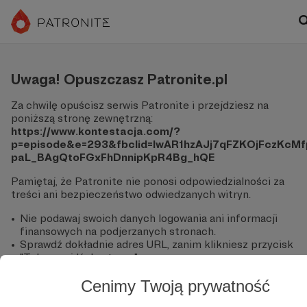
Uwaga! Opuszczasz Patronite.pl
Za chwilę opuścisz serwis Patronite i przejdziesz na
poniższą stronę zewnętrzną:
https://www.kontestacja.com/?
p=episode&e=293&fbclid=IwAR1hzAJj7qFZKOjFczKcMf
paL_BAgQtoFGxFhDnnipKpR4Bg_hQE
Pamiętaj, że Patronite nie ponosi odpowiedzialności za
treści ani bezpieczeństwo odwiedzanych witryn.
Nie podawaj swoich danych logowania ani informacji
finansowych na podjerzanych stronach.
Sprawdź dokładnie adres URL, zanim klikniesz przycisk
"Tak, przejdź do strony".
Jeśli masz wątpliwości, wróć do Patronite i zweryfikuj
Cenimy Twoją prywatność
link.