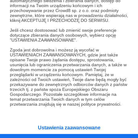
Czy na pewno chcesz kontynuować?
automatycznego śledzenia i zbierania danych, dostęp do
informacji na Twoim urządzeniu końcowym i ich
przechowywanie przez Crowd8 sp. z o.o. oraz podmioty
zewnętrzne, które wspierają nas w prowadzeniu działalności,
Tak, przejdź do strony
kliknij AKCEPTUJĘ I PRZECHODZĘ DO SERWISU.
Jeśli chcesz dostosować lub zmienić swoje preferencje
Pozostań na Patronite
dotyczące zbierania danych osobowych, wybierz opcję
"USTAWIENIA ZAAWANSOWANE".
Zgoda jest dobrowolna i możesz ją wycofać w
USTAWIENIACH ZAAWANSOWANYCH, gdzie jest także
Kategorie
opisane Twoje prawo żądania dostępu, sprostowania,
usunięcia lub ograniczenia przetwarzania danych, a także w
O Patronite
dowolnym momencie za pomocą ustawień Twojej
Dodatkowe produkty
przeglądarki w urządzeniu końcowym. Pamiętaj, że w
zależności od Twoich ustawień, Twoje dane będą mogły być
Pomoc
przekazywane do zewnętrznych odbiorców danych z państw
trzecich tj. z państw spoza Europejskiego Obszaru
Gospodarczego. Pozostałe szczegółowe informacje na
temat przetwarzania Twoich danych w tym celów
przetwarzania znajdują się w naszej polityce prywatności.
Regulamin
Polityka prywatności
Patronite Commons
Warunki korzystania z serwisu
Ustawienia zaawansowane