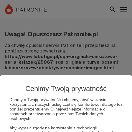
Uwaga! Opuszczasz Patronite.pl
Za chwilę opuścisz serwis Patronite i przejdziesz na
poniższą stronę zewnętrzną:
https://www.labotiga.pl/sqn-originals-unikatowa-
seria-ksiazek/25867-sqn-originals-turyn-oczami-
kibica-oraz-w-obiektywie-onenine-images.html
Pamiętaj, że Patronite nie ponosi odpowiedzialności za
treści ani bezpieczeństwo odwiedzanych witryn.
Cenimy Twoją prywatność
Nie podawaj swoich danych logowania ani informacji
finansowych na podjerzanych stronach.
Dbamy o Twoją prywatność i chcemy, abyś w czasie
korzystania z naszych usług czuł się komfortowo, dlatego też
Sprawdź dokładnie adres URL, zanim klikniesz przycisk
poniżej prezentujemy Ci najważniejsze informacje o
"Tak, przejdź do strony".
zasadach przetwarzania przez nas Twoich danych
Jeśli masz wątpliwości, wróć do Patronite i zweryfikuj
osobowych.
link.
Aby wyrazić zgody na korzystanie z technologii