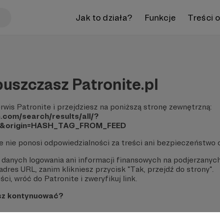
Jak to działa?
Funkcje
Treści 
uszczasz Patronite.pl
rwis Patronite i przejdziesz na poniższą stronę zewnętrzną:
n.com/search/results/all/?
s&origin=HASH_TAG_FROM_FEED
te nie ponosi odpowiedzialności za treści ani bezpieczeństwo 
 danych logowania ani informacji finansowych na podjerzanych
dres URL, zanim klikniesz przycisk "Tak, przejdź do strony".
ci, wróć do Patronite i zweryfikuj link.
sz kontynuować?