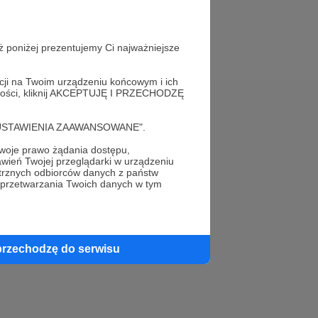
ż poniżej prezentujemy Ci najważniejsze
acji na Twoim urządzeniu końcowym i ich
alności, kliknij AKCEPTUJĘ I PRZECHODZĘ
Pomoc
cję "USTAWIENIA ZAAWANSOWANE".
FAQ
oje prawo żądania dostępu,
wień Twojej przeglądarki w urządzeniu
trznych odbiorców danych z państw
Kontakt z zespołem Patronite
 przetwarzania Twoich danych w tym
Zgłoś nadużycie
Rada Naukowa
przechodzę do serwisu