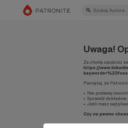
Uwaga! Op
Za chwilę opuścisz se
https://www.linkedi
keywords=%23fos
Pamiętaj, że Patroni
Nie podawaj swoich
Sprawdź dokładnie a
Jeśli masz wątpliwoś
Czy na pewno chce