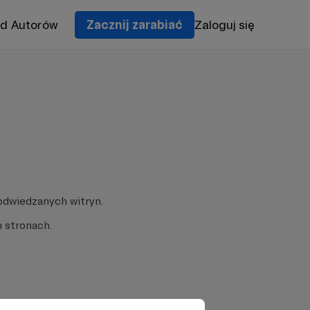
od Autorów
Zacznij zarabiać
Zaloguj się
odwiedzanych witryn.
 stronach.