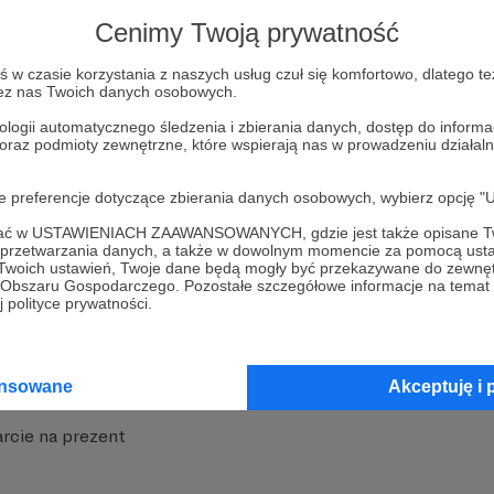
strony
Pozostań na Patronite
Cenimy Twoją prywatność
w czasie korzystania z naszych usług czuł się komfortowo, dlatego te
zez nas Twoich danych osobowych.
ologii automatycznego śledzenia i zbierania danych, dostęp do inform
 oraz podmioty zewnętrzne, które wspierają nas w prowadzeniu dział
nite
Dodatkowe produkty
oje preferencje dotyczące zbierania danych osobowych, wybierz op
iała
MCN Patronite
ofać w USTAWIENIACH ZAAWANSOWANYCH, gdzie jest także opisane Tw
a przetwarzania danych, a także w dowolnym momencie za pomocą usta
 Twoich ustawień, Twoje dane będą mogły być przekazywane do zewnę
Patronite
Suppi.pl
go Obszaru Gospodarczego. Pozostałe szczegółowe informacje na temat
 polityce prywatności.
 Patronite?
Twój sklep z gadżetami
dzy
Zniżki dla Patronów
ansowane
Akceptuję i 
Twórców
Projekt AI
rcie na prezent