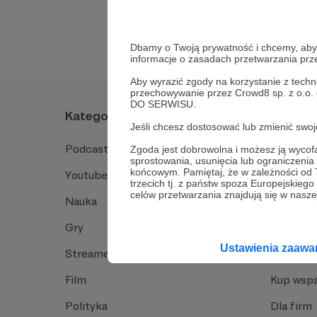
Tak, przejdź do 
Dbamy o Twoją prywatność i chcemy, abyś 
informacje o zasadach przetwarzania pr
Aby wyrazić zgody na korzystanie z techn
przechowywanie przez Crowd8 sp. z o.o.
DO SERWISU.
Kategorie
O Patro
Jeśli chcesz dostosować lub zmienić sw
Podcast
Jak to dz
Zgoda jest dobrowolna i możesz ją wyc
sprostowania, usunięcia lub ograniczeni
końcowym. Pamiętaj, że w zależności od
Youtube
Funkcje 
trzecich tj. z państw spoza Europejskie
celów przetwarzania znajdują się w naszej
Nauka
Dlaczego
Gry
Baza wie
Ustawienia zaaw
Streamerzy
Opinie 
Film
Kup wspa
Polityka
Dla firm