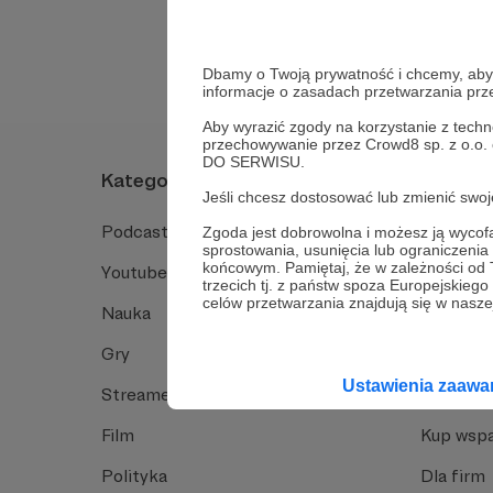
Tak, przejdź do 
Dbamy o Twoją prywatność i chcemy, abyś 
informacje o zasadach przetwarzania pr
Aby wyrazić zgody na korzystanie z techn
przechowywanie przez Crowd8 sp. z o.o.
DO SERWISU.
Kategorie
O Patro
Jeśli chcesz dostosować lub zmienić sw
Podcast
Jak to dz
Zgoda jest dobrowolna i możesz ją wyc
sprostowania, usunięcia lub ograniczeni
końcowym. Pamiętaj, że w zależności od
Youtube
Funkcje 
trzecich tj. z państw spoza Europejskie
celów przetwarzania znajdują się w naszej
Nauka
Dlaczego
Gry
Baza wie
Ustawienia zaaw
Streamerzy
Opinie 
Film
Kup wspa
Polityka
Dla firm