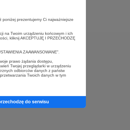
ż poniżej prezentujemy Ci najważniejsze
acji na Twoim urządzeniu końcowym i ich
alności, kliknij AKCEPTUJĘ I PRZECHODZĘ
Pomoc
cję "USTAWIENIA ZAAWANSOWANE".
FAQ
oje prawo żądania dostępu,
wień Twojej przeglądarki w urządzeniu
trznych odbiorców danych z państw
Kontakt z zespołem Patronite
 przetwarzania Twoich danych w tym
Zgłoś nadużycie
Rada Naukowa
przechodzę do serwisu