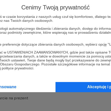
strony
Pozostań na Patronite
Cenimy Twoją prywatność
w czasie korzystania z naszych usług czuł się komfortowo, dlatego te
zez nas Twoich danych osobowych.
ologii automatycznego śledzenia i zbierania danych, dostęp do inform
 oraz podmioty zewnętrzne, które wspierają nas w prowadzeniu dział
nite
Dodatkowe produkty
oje preferencje dotyczące zbierania danych osobowych, wybierz op
iała
MCN Patronite
ofać w USTAWIENIACH ZAAWANSOWANYCH, gdzie jest także opisane Tw
a przetwarzania danych, a także w dowolnym momencie za pomocą usta
 Twoich ustawień, Twoje dane będą mogły być przekazywane do zewnę
Patronite
Suppi.pl
go Obszaru Gospodarczego. Pozostałe szczegółowe informacje na temat
 polityce prywatności.
 Patronite?
Twój sklep z gadżetami
dzy
Zniżki dla Patronów
ansowane
Akceptuję i 
Twórców
Projekt AI
rcie na prezent