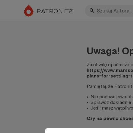
Uwaga! Op
Za chwilę opuścisz se
https://www.marsso
plans-for-settling-
Pamiętaj, że Patroni
Nie podawaj swoich
Sprawdź dokładnie a
Jeśli masz wątpliwoś
Czy na pewno chce