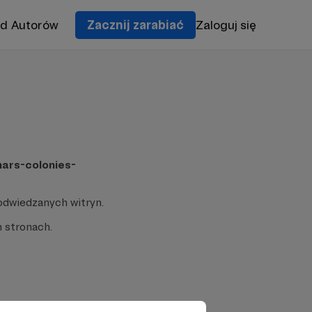
od Autorów
Zacznij zarabiać
Zaloguj się
ars-colonies-
odwiedzanych witryn.
 stronach.