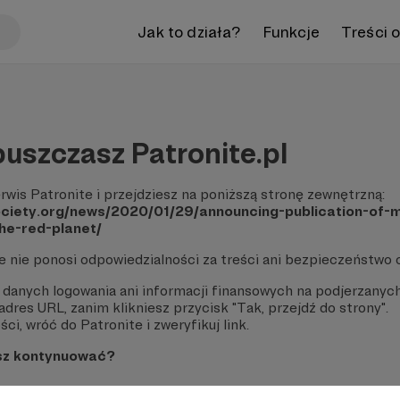
Jak to działa?
Funkcje
Treści 
uszczasz Patronite.pl
rwis Patronite i przejdziesz na poniższą stronę zewnętrzną:
ciety.org/news/2020/01/29/announcing-publication-of-m
the-red-planet/
te nie ponosi odpowiedzialności za treści ani bezpieczeństwo 
 danych logowania ani informacji finansowych na podjerzanych
dres URL, zanim klikniesz przycisk "Tak, przejdź do strony".
ci, wróć do Patronite i zweryfikuj link.
sz kontynuować?