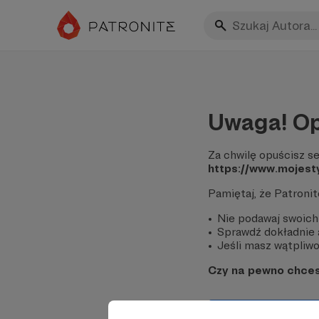
Uwaga! Op
Za chwilę opuścisz se
https://www.mojest
Pamiętaj, że Patroni
Nie podawaj swoich
Sprawdź dokładnie a
Jeśli masz wątpliwoś
Czy na pewno chce
Tak, przejdź do 