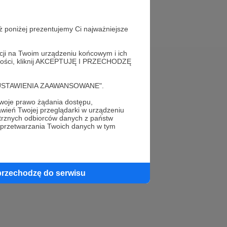
ż poniżej prezentujemy Ci najważniejsze
acji na Twoim urządzeniu końcowym i ich
alności, kliknij AKCEPTUJĘ I PRZECHODZĘ
Pomoc
cję "USTAWIENIA ZAAWANSOWANE".
FAQ
oje prawo żądania dostępu,
wień Twojej przeglądarki w urządzeniu
Kontakt z zespołem Patronite
trznych odbiorców danych z państw
 przetwarzania Twoich danych w tym
Zgłoś nadużycie
Rada Naukowa
przechodzę do serwisu