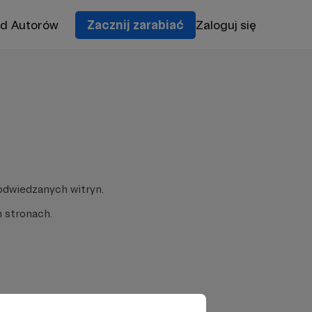
od Autorów
Zacznij zarabiać
Zaloguj się
odwiedzanych witryn.
 stronach.