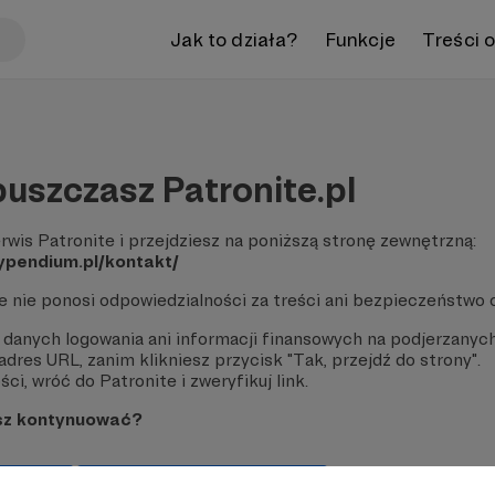
Jak to działa?
Funkcje
Treści 
uszczasz Patronite.pl
rwis Patronite i przejdziesz na poniższą stronę zewnętrzną:
ypendium.pl/kontakt/
te nie ponosi odpowiedzialności za treści ani bezpieczeństwo 
 danych logowania ani informacji finansowych na podjerzanych
dres URL, zanim klikniesz przycisk "Tak, przejdź do strony".
ci, wróć do Patronite i zweryfikuj link.
sz kontynuować?
strony
Pozostań na Patronite