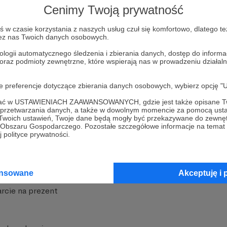
Cenimy Twoją prywatność
w czasie korzystania z naszych usług czuł się komfortowo, dlatego te
zez nas Twoich danych osobowych.
ologii automatycznego śledzenia i zbierania danych, dostęp do inform
 oraz podmioty zewnętrzne, które wspierają nas w prowadzeniu dział
nite
Dodatkowe produkty
oje preferencje dotyczące zbierania danych osobowych, wybierz op
iała
MCN Patronite
ofać w USTAWIENIACH ZAAWANSOWANYCH, gdzie jest także opisane Tw
a przetwarzania danych, a także w dowolnym momencie za pomocą usta
Patronite
Suppi.pl
 Twoich ustawień, Twoje dane będą mogły być przekazywane do zewnę
go Obszaru Gospodarczego. Pozostałe szczegółowe informacje na temat
 Patronite?
Twój sklep z gadżetami
 polityce prywatności.
dzy
Zniżki dla Patronów
Twórców
Projekt AI
ansowane
Akceptuję i 
rcie na prezent