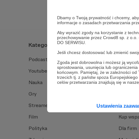
Dbamy o Twoją prywatność i chcemy, abyś 
informacje o zasadach przetwarzania pr
Aby wyrazić zgody na korzystanie z techn
przechowywanie przez Crowd8 sp. z o.o.
DO SERWISU.
Kategorie
O Patro
Jeśli chcesz dostosować lub zmienić sw
Podcast
Jak to dz
Zgoda jest dobrowolna i możesz ją wyc
sprostowania, usunięcia lub ograniczeni
Youtube
Funkcje 
końcowym. Pamiętaj, że w zależności od
trzecich tj. z państw spoza Europejskie
Nauka
Dlaczego
celów przetwarzania znajdują się w naszej
Gry
Baza wie
Streamerzy
Opinie 
Ustawienia zaaw
Film
Kup wspa
Polityka
Dla firm