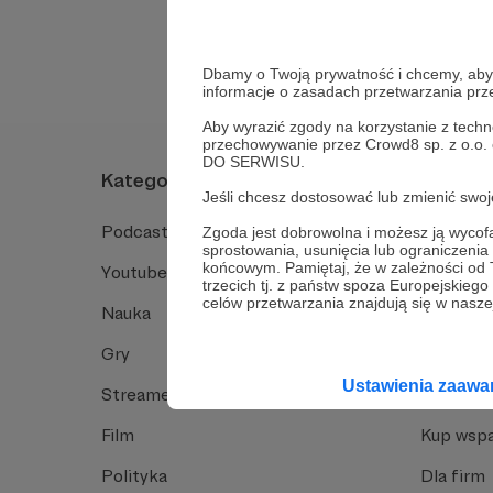
Tak, przejdź do 
Dbamy o Twoją prywatność i chcemy, abyś 
informacje o zasadach przetwarzania pr
Aby wyrazić zgody na korzystanie z techn
przechowywanie przez Crowd8 sp. z o.o.
DO SERWISU.
Kategorie
O Patro
Jeśli chcesz dostosować lub zmienić sw
Podcast
Jak to dz
Zgoda jest dobrowolna i możesz ją wyc
sprostowania, usunięcia lub ograniczeni
końcowym. Pamiętaj, że w zależności od
Youtube
Funkcje 
trzecich tj. z państw spoza Europejskie
celów przetwarzania znajdują się w naszej
Nauka
Dlaczego
Gry
Baza wie
Ustawienia zaaw
Streamerzy
Opinie 
Film
Kup wspa
Polityka
Dla firm