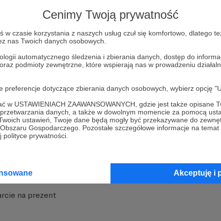
strony
Pozostań na Patronite
Cenimy Twoją prywatność
w czasie korzystania z naszych usług czuł się komfortowo, dlatego te
zez nas Twoich danych osobowych.
ologii automatycznego śledzenia i zbierania danych, dostęp do inform
 oraz podmioty zewnętrzne, które wspierają nas w prowadzeniu dział
nite
Dodatkowe produkty
oje preferencje dotyczące zbierania danych osobowych, wybierz op
iała
MCN Patronite
ofać w USTAWIENIACH ZAAWANSOWANYCH, gdzie jest także opisane Tw
a przetwarzania danych, a także w dowolnym momencie za pomocą usta
 Twoich ustawień, Twoje dane będą mogły być przekazywane do zewnę
Patronite
Suppi.pl
go Obszaru Gospodarczego. Pozostałe szczegółowe informacje na temat
 polityce prywatności.
 Patronite?
Twój sklep z gadżetami
dzy
Zniżki dla Patronów
ansowane
Akceptuję i 
Twórców
Projekt AI
rcie na prezent