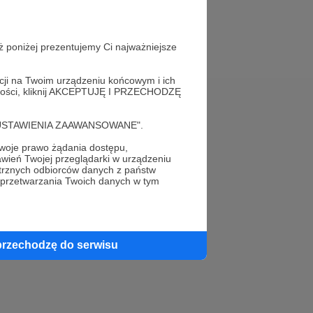
ż poniżej prezentujemy Ci najważniejsze
acji na Twoim urządzeniu końcowym i ich
alności, kliknij AKCEPTUJĘ I PRZECHODZĘ
Pomoc
cję "USTAWIENIA ZAAWANSOWANE".
FAQ
oje prawo żądania dostępu,
wień Twojej przeglądarki w urządzeniu
trznych odbiorców danych z państw
Kontakt z zespołem Patronite
 przetwarzania Twoich danych w tym
Zgłoś nadużycie
Rada Naukowa
przechodzę do serwisu