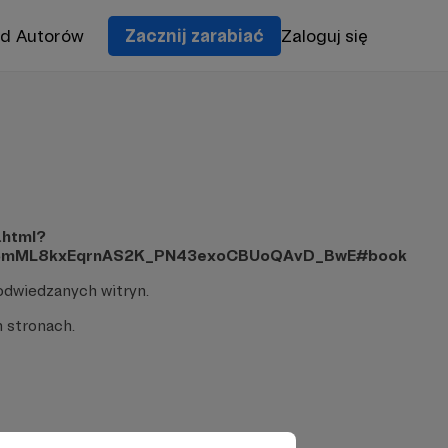
od Autorów
Zacznij zarabiać
Zaloguj się
.html?
A65mML8kxEqrnAS2K_PN43exoCBUoQAvD_BwE#book
odwiedzanych witryn.
 stronach.