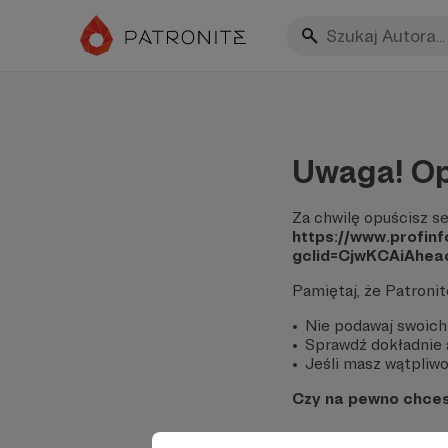
Uwaga! Op
Za chwilę opuścisz se
https://www.profin
gclid=CjwKCAiAh
Pamiętaj, że Patroni
Nie podawaj swoich
Sprawdź dokładnie a
Jeśli masz wątpliwoś
Czy na pewno chce