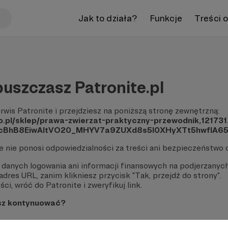
Jak to działa?
Funkcje
Treści 
uszczasz Patronite.pl
rwis Patronite i przejdziesz na poniższą stronę zewnętrzną:
fo.pl/sklep/prawa-zwierzat-praktyczny-przewodnik,121731
eacBhB8EiwAItVO20_MHYV7a9ZUXd8s5I0XHyXTt5hwfI
te nie ponosi odpowiedzialności za treści ani bezpieczeństwo 
 danych logowania ani informacji finansowych na podjerzanych
dres URL, zanim klikniesz przycisk "Tak, przejdź do strony".
ci, wróć do Patronite i zweryfikuj link.
sz kontynuować?