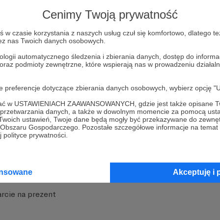
strony
Pozostań na Patronite
Cenimy Twoją prywatność
w czasie korzystania z naszych usług czuł się komfortowo, dlatego te
zez nas Twoich danych osobowych.
ologii automatycznego śledzenia i zbierania danych, dostęp do inform
 oraz podmioty zewnętrzne, które wspierają nas w prowadzeniu dział
nite
Dodatkowe produkty
oje preferencje dotyczące zbierania danych osobowych, wybierz op
iała
MCN Patronite
ofać w USTAWIENIACH ZAAWANSOWANYCH, gdzie jest także opisane Tw
a przetwarzania danych, a także w dowolnym momencie za pomocą usta
 Twoich ustawień, Twoje dane będą mogły być przekazywane do zewnę
Patronite
Suppi.pl
go Obszaru Gospodarczego. Pozostałe szczegółowe informacje na temat
 polityce prywatności.
 Patronite?
Twój sklep z gadżetami
dzy
Zniżki dla Patronów
ansowane
Akceptuję i 
Twórców
Projekt AI
rcie na prezent