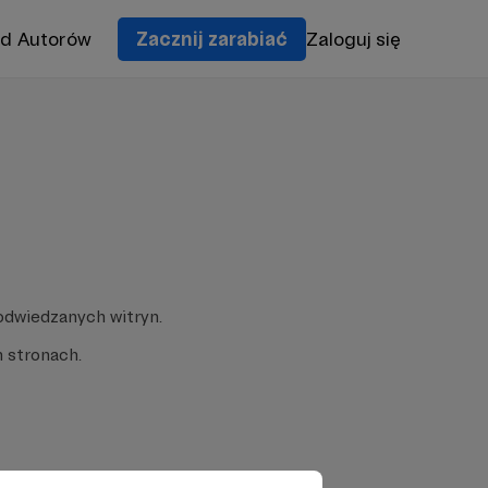
od Autorów
Zacznij zarabiać
Zaloguj się
odwiedzanych witryn.
 stronach.