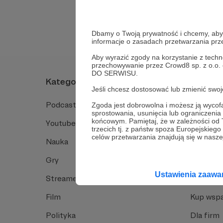
Tak, przejdź do 
Dbamy o Twoją prywatność i chcemy, abyś 
informacje o zasadach przetwarzania pr
Aby wyrazić zgody na korzystanie z techn
przechowywanie przez Crowd8 sp. z o.o.
DO SERWISU.
Kategorie
O Patro
Jeśli chcesz dostosować lub zmienić sw
Podcast
Jak to dz
Zgoda jest dobrowolna i możesz ją wyc
sprostowania, usunięcia lub ograniczeni
końcowym. Pamiętaj, że w zależności od
Youtube
Funkcje 
trzecich tj. z państw spoza Europejskie
celów przetwarzania znajdują się w naszej
Nauka
Dlaczego
Gry
Baza wie
Ustawienia zaaw
Streamerzy
Opinie 
Film
Kup wspa
Polityka
Dla firm