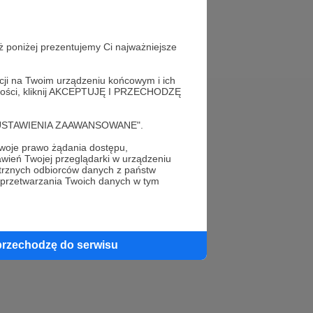
ż poniżej prezentujemy Ci najważniejsze
acji na Twoim urządzeniu końcowym i ich
alności, kliknij AKCEPTUJĘ I PRZECHODZĘ
Pomoc
cję "USTAWIENIA ZAAWANSOWANE".
FAQ
oje prawo żądania dostępu,
wień Twojej przeglądarki w urządzeniu
trznych odbiorców danych z państw
Kontakt z zespołem Patronite
 przetwarzania Twoich danych w tym
Zgłoś nadużycie
Rada Naukowa
przechodzę do serwisu