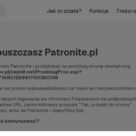
Jak to działa?
Funkcje
Treści 
uszczasz Patronite.pl
rwis Patronite i przejdziesz na poniższą stronę zewnętrzną:
ov.pl/sejm9.nsf/PrzebiegProc.xsp?
7159C12589170035C136
te nie ponosi odpowiedzialności za treści ani bezpieczeństwo 
 danych logowania ani informacji finansowych na podjerzanych
dres URL, zanim klikniesz przycisk "Tak, przejdź do strony".
ci, wróć do Patronite i zweryfikuj link.
sz kontynuować?