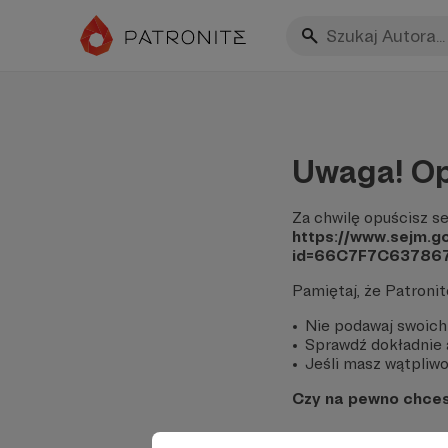
Uwaga! Op
Za chwilę opuścisz se
https://www.sejm.g
id=66C7F7C63786
Pamiętaj, że Patroni
Nie podawaj swoich
Sprawdź dokładnie a
Jeśli masz wątpliwoś
Czy na pewno chce