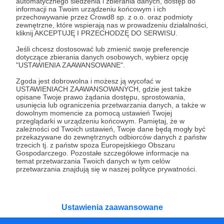
Czy na pewno chcesz kontynuować?
automatycznego śledzenia i zbierania danych, dostęp do
informacji na Twoim urządzeniu końcowym i ich
przechowywanie przez Crowd8 sp. z o.o. oraz podmioty
zewnętrzne, które wspierają nas w prowadzeniu działalności,
Tak, przejdź do strony
kliknij AKCEPTUJĘ I PRZECHODZĘ DO SERWISU.
Jeśli chcesz dostosować lub zmienić swoje preferencje
Pozostań na Patronite
dotyczące zbierania danych osobowych, wybierz opcję
"USTAWIENIA ZAAWANSOWANE".
Zgoda jest dobrowolna i możesz ją wycofać w
USTAWIENIACH ZAAWANSOWANYCH, gdzie jest także
Kategorie
opisane Twoje prawo żądania dostępu, sprostowania,
usunięcia lub ograniczenia przetwarzania danych, a także w
O Patronite
dowolnym momencie za pomocą ustawień Twojej
Dodatkowe produkty
przeglądarki w urządzeniu końcowym. Pamiętaj, że w
zależności od Twoich ustawień, Twoje dane będą mogły być
Pomoc
przekazywane do zewnętrznych odbiorców danych z państw
trzecich tj. z państw spoza Europejskiego Obszaru
Gospodarczego. Pozostałe szczegółowe informacje na
temat przetwarzania Twoich danych w tym celów
przetwarzania znajdują się w naszej polityce prywatności.
Regulamin
Polityka prywatności
Patronite Commons
Warunki korzystania z serwisu
Ustawienia zaawansowane