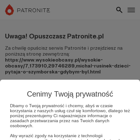
Uwaga! Opuszczasz Patronite.pl
Za chwilę opuścisz serwis Patronite i przejdziesz na
poniższą stronę zewnętrzną:
https://www.wysokieobcasy.pl/wysokie-
obcasy/7,173910,29746289,michal-rusinek-dzieci-
pytaja-o-szymborska-gdybym-byl.html
Pamiętaj, że Patronite nie ponosi odpowiedzialności za
treści ani bezpieczeństwo odwiedzanych witryn.
Cenimy Twoją prywatność
Nie podawaj swoich danych logowania ani informacji
finansowych na podjerzanych stronach.
Dbamy o Twoją prywatność i chcemy, abyś w czasie
korzystania z naszych usług czuł się komfortowo, dlatego też
Sprawdź dokładnie adres URL, zanim klikniesz przycisk
poniżej prezentujemy Ci najważniejsze informacje o
"Tak, przejdź do strony".
zasadach przetwarzania przez nas Twoich danych
Jeśli masz wątpliwości, wróć do Patronite i zweryfikuj
osobowych.
link.
Aby wyrazić zgody na korzystanie z technologii