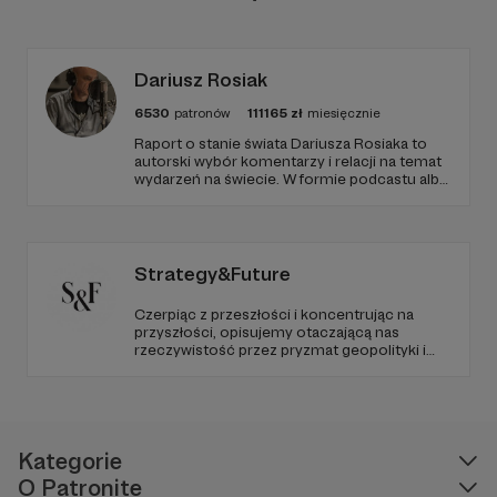
Dariusz Rosiak
6530
patronów
111165
zł
miesięcznie
Raport o stanie świata Dariusza Rosiaka to
autorski wybór komentarzy i relacji na temat
wydarzeń na świecie. W formie podcastu albo
programów na żywo z różnych miejsc na
ziemi.
Strategy&Future
Jak działamy:
Czerpiąc z przeszłości i koncentrując na
przyszłości, opisujemy otaczającą nas
Ladom, a wraz z nim Stowarzyszenie Kulturalne
rzeczywistość przez pryzmat geopolityki i
LADO nie ma stałego źródła przychodów, nie
geostrategii. Naszym celem jest uczynienie
prowadzimy działalności gospodarczej i nie
ze Strategy&Future kluczowego źródła myśli
geopolitycznej w Polsce i w Europie.
działamy dla zysku. Wszystkie realizowane przez
nas przez lata działania były oferowane
nieodpłatnie lub zapraszały do dobrowolnej
Kategorie
wpłaty. Realizację cykli koncertowych
O Patronite