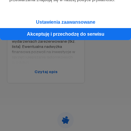
wydarzeń dla Was.
Polsce musimy utrzymać Ladom, co
wiąże się z comiesięcznymi opłatami
(w tym czynsz, ogrzewanie, media -
ok. 1500zl). Zdajemy się na Waszą
Ustawienia zaawansowane
pomoc. Dla naszych Patronów drzwi
Ladomku będą zawsze otwarte, a
Akceptuję i przechodzę do serwisu
miejsce na koncertach i
wydarzeniach zarezerwowane (tkz.
lista). Ewentualna nadwyżka
finansowa pozwoli na inwestycje w
sprzęt i ulepszanie ladomkowych
produkcji.
Czytaj opis
Co zrobiliśmy:
W pierwszych latach wyremontowaliśmy nasz
domek, zapewniliśmy mu nowy dach, instalację
elektryczną, taras i wiele innych ulepszeń. Od