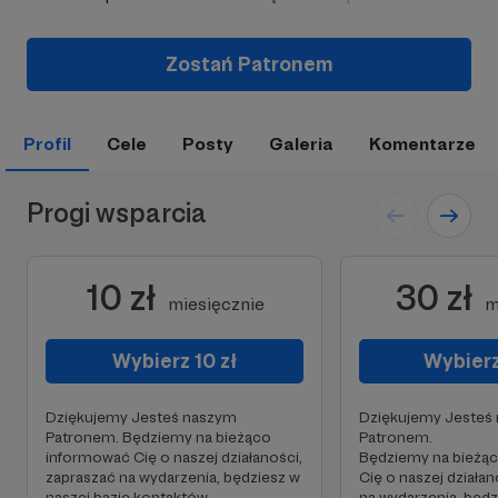
Zostań Patronem
Profil
Cele
Posty
Galeria
Komentarze
Progi wsparcia
10 zł
30 zł
miesięcznie
m
Wybierz 10 zł
Wybierz
Dziękujemy Jesteś naszym
Dziękujemy Jesteś
Patronem. Będziemy na bieżąco
Patronem.
informować Cię o naszej działaności,
Będziemy na bieżą
zapraszać na wydarzenia, będziesz w
Cię o naszej działan
naszej bazie kontaktów
na wydarzenia, będz