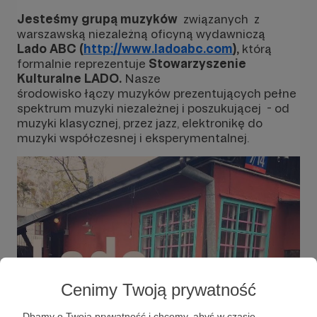
Jesteśmy grupą muzyków
związanych z
warszawską niezależną oficyną wydawniczą
Lado ABC (
http://www.ladoabc.com
),
którą
formalnie reprezentuje
Stowarzyszenie
Kulturalne LADO.
Nasze
środowisko łączy muzyków prezentujących pełne
spektrum muzyki niezależnej i poszukującej - od
muzyki klasycznej, przez jazz, elektronikę do
muzyki współczesnej i eksperymentalnej.
Cenimy Twoją prywatność
Dbamy o Twoją prywatność i chcemy, abyś w czasie