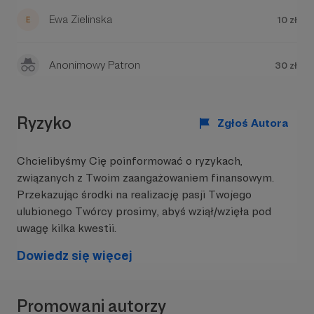
Ewa Zielinska
10 zł
Anonimowy Patron
30 zł
Ryzyko
Zgłoś Autora
Chcielibyśmy Cię poinformować o ryzykach,
Wasza liczna obecność na naszych wydarzeniach
związanych z Twoim zaangażowaniem finansowym.
pozwala nam wierzyć, że Ladom stał się ważnym
Przekazując środki na realizację pasji Twojego
centrum spotkań warszawiaków, miejscem
ulubionego Twórcy prosimy, abyś wziął/wzięła pod
otwartym i tętniącym życiem. Dla nas muzyków
uwagę kilka kwestii.
spotkania z Wami są motywacją do dalszego
działania i nadają sens naszej dalszej pracy.
Dowiedz się więcej
Promowani autorzy