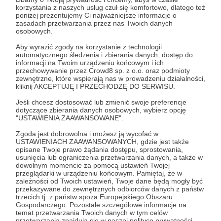
korzystania z naszych usług czuł się komfortowo, dlatego też
Rozwiń opis
poniżej prezentujemy Ci najważniejsze informacje o
zasadach przetwarzania przez nas Twoich danych
osobowych.
Aby wyrazić zgody na korzystanie z technologii
Cele
automatycznego śledzenia i zbierania danych, dostęp do
informacji na Twoim urządzeniu końcowym i ich
przechowywanie przez Crowd8 sp. z o.o. oraz podmioty
zewnętrzne, które wspierają nas w prowadzeniu działalności,
kliknij AKCEPTUJĘ I PRZECHODZĘ DO SERWISU.
Utrzymanie Ladomku, czynsz
Gdzie działamy:
do ZGN, prąd, ogrzewanie
Jeśli chcesz dostosować lub zmienić swoje preferencje
dotyczące zbierania danych osobowych, wybierz opcję
(pelet), internet
Po wielu latach, podczas których organizowaliśmy
"USTAWIENIA ZAAWANSOWANE".
nasze wydarzenia i koncerty w całej Polsce (m.in
1 500 zł
1 350 zł
Zgoda jest dobrowolna i możesz ją wycofać w
niezapomnianej Chłodnej 25), udało nam się w
miesięcznie
brakuje
USTAWIENIACH ZAAWANSOWANYCH, gdzie jest także
końcu znaleźć nasze miejsce. 5 lat temu w drodze
opisane Twoje prawo żądania dostępu, sprostowania,
usunięcia lub ograniczenia przetwarzania danych, a także w
otwartego konkursu, wynajęliśmy domek na
10%
dowolnym momencie za pomocą ustawień Twojej
warszawskim Jazdowie (ul. Jazdów 7/14), który
przeglądarki w urządzeniu końcowym. Pamiętaj, że w
Dzięki Waszemu wsparciu
przyjął nazwę
Ladom / Ladomek
. Odtąd to
zależności od Twoich ustawień, Twoje dane będą mogły być
finansowemu będziemy w stanie
przekazywane do zewnętrznych odbiorców danych z państw
miejsce stało się
kontynuować pracę Ladomku oraz
trzecich tj. z państw spoza Europejskiego Obszaru
faktyczną siedzibą naszego Stowarzyszenia,
dalej tworzyć miejsce pracy
Gospodarczego. Pozostałe szczegółowe informacje na
miejscem pracy, prób, spotkań, a także licznych
twórczej. Żeby nie zniknąć z mapy
temat przetwarzania Twoich danych w tym celów
wartościowych placówek kultury w
przetwarzania znajdują się w naszej polityce prywatności.