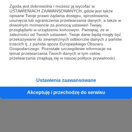
Zgoda jest dobrowolna i możesz ją wycofać w
USTAWIENIACH ZAAWANSOWANYCH, gdzie jest także
opisane Twoje prawo żądania dostępu, sprostowania,
Kontynuuj z Google
usunięcia lub ograniczenia przetwarzania danych, a także w
dowolnym momencie za pomocą ustawień Twojej
przeglądarki w urządzeniu końcowym. Pamiętaj, że w
Kontynuuj z Facebook
zależności od Twoich ustawień, Twoje dane będą mogły być
przekazywane do zewnętrznych odbiorców danych z państw
Kontynuuj z Apple
trzecich tj. z państw spoza Europejskiego Obszaru
Gospodarczego. Pozostałe szczegółowe informacje na
temat przetwarzania Twoich danych w tym celów
przetwarzania znajdują się w naszej polityce prywatności.
Logowanie oznacza akceptację
Regulaminu
oraz
Polityki Prywatności
.
Logując się do serwisu oświadczam, że mam więcej niż 18 lat lub
przekazałem wypełniony i podpisany formularz „Zgodna na założenie
konta przez osobę niepełnoletnią” dostępny w regulaminie Patronite.pl
Ustawienia zaawansowane
Akceptuję i przechodzę do serwisu