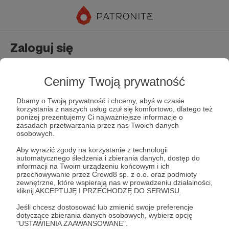
Zaloguj się
Nie masz jeszcze konta?
Załóż konto
Cenimy Twoją prywatność
Dbamy o Twoją prywatność i chcemy, abyś w czasie
korzystania z naszych usług czuł się komfortowo, dlatego też
poniżej prezentujemy Ci najważniejsze informacje o
zasadach przetwarzania przez nas Twoich danych
osobowych.
Aby wyrazić zgody na korzystanie z technologii
automatycznego śledzenia i zbierania danych, dostęp do
Zapamiętaj mnie
Zapomniałeś hasła?
informacji na Twoim urządzeniu końcowym i ich
przechowywanie przez Crowd8 sp. z o.o. oraz podmioty
zewnętrzne, które wspierają nas w prowadzeniu działalności,
kliknij AKCEPTUJĘ I PRZECHODZĘ DO SERWISU.
Zaloguj
Jeśli chcesz dostosować lub zmienić swoje preferencje
dotyczące zbierania danych osobowych, wybierz opcję
"USTAWIENIA ZAAWANSOWANE".
lub