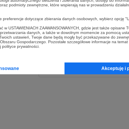
ologii automatycznego śledzenia i zbierania danych, dostęp do inform
 oraz podmioty zewnętrzne, które wspierają nas w prowadzeniu dział
Zaloguj
oje preferencje dotyczące zbierania danych osobowych, wybierz op
lub
ofać w USTAWIENIACH ZAAWANSOWANYCH, gdzie jest także opisane Tw
a przetwarzania danych, a także w dowolnym momencie za pomocą usta
 Twoich ustawień, Twoje dane będą mogły być przekazywane do zewnę
go Obszaru Gospodarczego. Pozostałe szczegółowe informacje na temat
Kontynuuj z Goog
 polityce prywatności.
Kontynuuj z Faceb
ansowane
Akceptuję i 
Kontynuuj z Appl