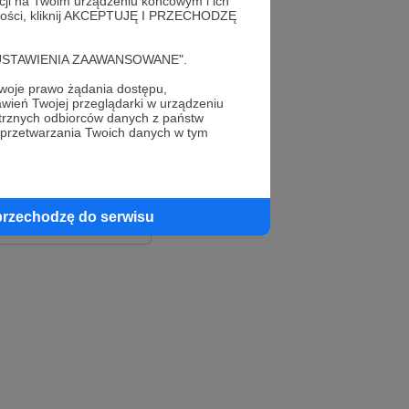
acji na Twoim urządzeniu końcowym i ich
alności, kliknij AKCEPTUJĘ I PRZECHODZĘ
cję "USTAWIENIA ZAAWANSOWANE".
oje prawo żądania dostępu,
wień Twojej przeglądarki w urządzeniu
trznych odbiorców danych z państw
 przetwarzania Twoich danych w tym
le
ook
przechodzę do serwisu
e