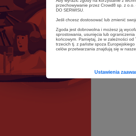
Aby wyrazić zgody na korzystanie z techn
przechowywanie przez Crowd8 sp. z o.o.
DO SERWISU.
Jeśli chcesz dostosować lub zmienić sw
Zgoda jest dobrowolna i możesz ją wyc
sprostowania, usunięcia lub ograniczeni
końcowym. Pamiętaj, że w zależności od
trzecich tj. z państw spoza Europejskie
celów przetwarzania znajdują się w naszej
Ustawienia zaaw